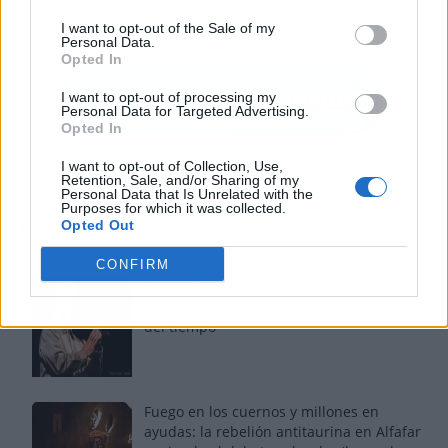
I want to opt-out of the Sale of my
Personal Data.
Opted In
I want to opt-out of processing my
Personal Data for Targeted Advertising.
Opted In
I want to opt-out of Collection, Use,
Retention, Sale, and/or Sharing of my
Personal Data that Is Unrelated with the
Purposes for which it was collected.
Opted Out
Los más vistos
CONFIRM
Tom Jones demuestra en Madrid que su
voz sigue desafiando implacable el paso
del tiempo
Fuego en los cuernos y millones en
ayudas: la rebelión antitaurina en Alfafar