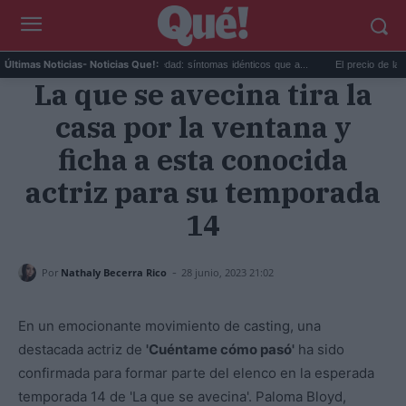
...
Calor extremo y ansiedad: síntomas idénticos que a...
El precio de la vivie
Últimas Noticias
- Noticias Que!:
La que se avecina tira la
casa por la ventana y
ficha a esta conocida
actriz para su temporada
14
-
Por
Nathaly Becerra Rico
28 junio, 2023 21:02
En un emocionante movimiento de casting, una
destacada actriz de
'Cuéntame cómo pasó'
ha sido
confirmada para formar parte del elenco en la esperada
temporada 14 de 'La que se avecina'. Paloma Bloyd,