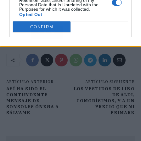
Retention, Sale, and/or Sharing of my
Personal Data that Is Unrelated with the
Purposes for which it was collected.
Opted Out
CONFIRM
Atrás
Siguiente
ARTÍCULO ANTERIOR
ARTÍCULO SIGUIENTE
ASÍ HA SIDO EL
LOS VESTIDOS DE LINO
CONTUNDENTE
DE ALDI,
MENSAJE DE
COMODÍSIMOS, Y A UN
SONSOLES ÓNEGA A
PRECIO QUE NI
SÁLVAME
PRIMARK