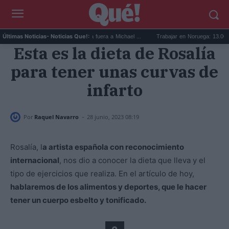
n Booker mejor quinteto: deja fuera a Michael ...
Trabajar en Noruega: 13.000 nuevas
Últimas Noticias
- Noticias Que!:
Esta es la dieta de Rosalía
para tener unas curvas de
infarto
-
Por
Raquel Navarro
28 junio, 2023 08:19
Rosalía, l
a artista española con reconocimiento
internacional
, nos dio a conocer la dieta que lleva y el
tipo de ejercicios que realiza. En el artículo de hoy,
hablaremos de los alimentos y deportes, que le hacer
tener un cuerpo esbelto y tonificado.