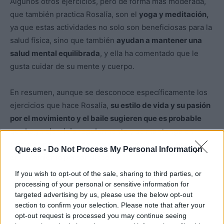
Algunos otros ejercicios, pero de forma más moderada,
que también practica Rosalía, son el
yoga y meditación,
ya que estas actividades no solo son beneficiosas para la
salud física, sino que también
ayudan a mantener una
salud mental equilibrada
, y ella ha comentado que le
gusta cuidar de su mente y cuerpo.
En resumen, aunque se desconoce específicamente los
ejercicios que hace Rosalía,
su estilo de vida y su pasión
por el movimiento y el baile sugieren que es probable
que haga ejercicio regularmente y se mantenga en
forma con la ayuda de una alimentación equilibrada
y
Que.es -
Do Not Process My Personal Information
entrenamiento personalizado.
If you wish to opt-out of the sale, sharing to third parties, or
processing of your personal or sensitive information for
targeted advertising by us, please use the below opt-out
section to confirm your selection. Please note that after your
opt-out request is processed you may continue seeing