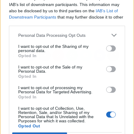
IAB’s list of downstream participants. This information may
Artículo anterior
Artículo siguiente
also be disclosed by us to third parties on the
IAB’s List of
La Escuela de Música La
Cómo liderar la vida y
Downstream Participants
that may further disclose it to other
Clave con matrícula
las empresas, con la
third parties.
abierta durante todo el
ayuda de Paula Cabalén
mes de junio
Personal Data Processing Opt Outs
I want to opt-out of the Sharing of my
personal data.
Opted In
I want to opt-out of the Sale of my
Personal Data.
Opted In
I want to opt-out of processing my
Personal Data for Targeted Advertising.
Opted In
I want to opt-out of Collection, Use,
Retention, Sale, and/or Sharing of my
Personal Data that Is Unrelated with the
Purposes for which it was collected.
Opted Out