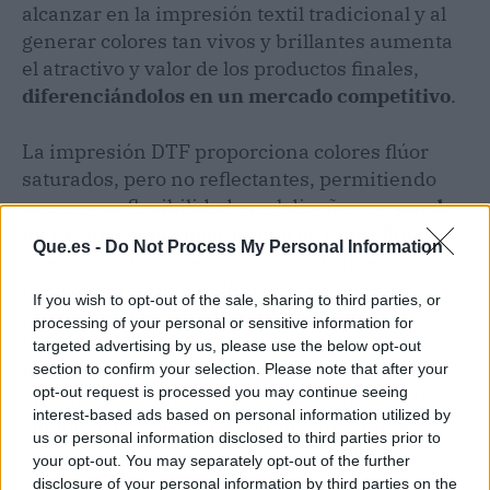
alcanzar en la impresión textil tradicional y al
generar colores tan vivos y brillantes aumenta
el atractivo y valor de los productos finales,
diferenciándolos en un mercado competitivo
.
La impresión DTF proporciona colores flúor
saturados, pero no reflectantes, permitiendo
una mayor flexibilidad en el diseño y se
puede
lograr una gama más amplia de tonos flúor
,
ya
Que.es -
Do Not Process My Personal Information
que los colores pueden personalizarse
mezclando la tinta. Además, esta técnica
If you wish to opt-out of the sale, sharing to third parties, or
asegura una excelente adherencia y
processing of your personal or sensitive information for
durabilidad del color, incluso después de
targeted advertising by us, please use the below opt-out
múltiples lavados. Es así, que a través de un
section to confirm your selection. Please note that after your
opt-out request is processed you may continue seeing
enfoque en la innovación y la satisfacción del
interest-based ads based on personal information utilized by
cliente, DTF Barcelona continúa liderando el
us or personal information disclosed to third parties prior to
campo de la impresión DTF en Cataluña.
your opt-out. You may separately opt-out of the further
disclosure of your personal information by third parties on the