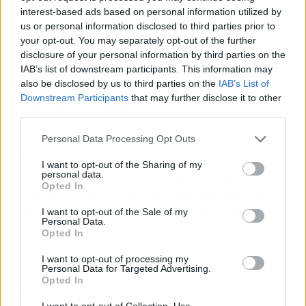
Tremun se destaca Daniel Barake, director del
interest-based ads based on personal information utilized by
departamento de Investigación y Desarrollo
us or personal information disclosed to third parties prior to
(I+D). Bajo su liderazgo, Tremun se mantiene a
your opt-out. You may separately opt-out of the further
la vanguardia en términos de innovación y
disclosure of your personal information by third parties on the
IAB’s list of downstream participants. This information may
avances en el campo del piercing, asegurando
also be disclosed by us to third parties on the
IAB’s List of
la constante mejora y actualización de sus
Downstream Participants
that may further disclose it to other
productos y servicios.
third parties.
Personal Data Processing Opt Outs
Por último, el equipo de Tremun cuenta con un
destacado equipo de ventas altamente
I want to opt-out of the Sharing of my
personal data.
capacitado, formado por piercers seniors
Opted In
respetados en el rubro del body piercing, como
Anna Martinez, Marcelo Brugnach y Alejandra
I want to opt-out of the Sale of my
Personal Data.
Estébanez.
Opted In
I want to opt-out of processing my
En resumen, Tremun se ha consolidado como
Personal Data for Targeted Advertising.
una de las empresas líderes en el mercado de la
Opted In
joyería corporal y body piercing. Su enfoque en
I want to opt-out of Collection, Use,