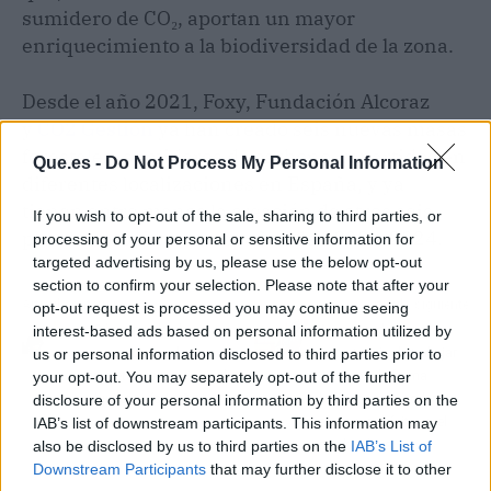
sumidero de CO₂, aportan un mayor
enriquecimiento a la biodiversidad de la zona.
Desde el año 2021, Foxy, Fundación Alcoraz
y
CO2 Gestión
ya han creado seis nuevas masas
forestales, sumideros de carbono, repartidos en
Que.es -
Do Not Process My Personal Information
diferentes localizaciones en España, y ya
tienen entre manos la creación de otros seis
If you wish to opt-out of the sale, sharing to third parties, or
para las próximas campañas de 2023 y 2024.
processing of your personal or sensitive information for
targeted advertising by us, please use the below opt-out
section to confirm your selection. Please note that after your
Artículo anterior
Artículo siguiente
opt-out request is processed you may continue seeing
¿Cómo pueden las
Amazing destaca la
interest-based ads based on personal information utilized by
comunidades de
importancia de trabajar
us or personal information disclosed to third parties prior to
propietarios restringir el
Amazon de forma
your opt-out. You may separately opt-out of the further
alquiler turístico?
holística para poder
disclosure of your personal information by third parties on the
alcanzar el éxito en el
IAB’s list of downstream participants. This information may
marketplace
also be disclosed by us to third parties on the
IAB’s List of
Downstream Participants
that may further disclose it to other