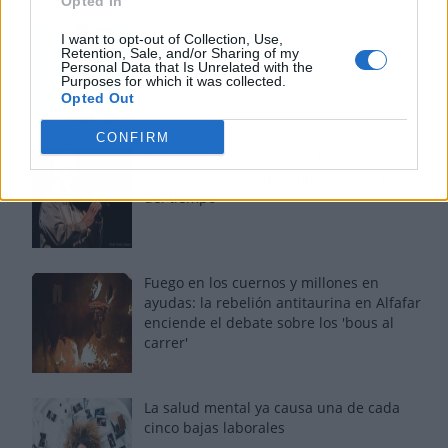
Opted In
Los 7 mejores discos de Bad Bunny,
I want to opt-out of Collection, Use,
ordenados de mejor a peor
Retention, Sale, and/or Sharing of my
Personal Data that Is Unrelated with the
Purposes for which it was collected.
Opted Out
CONFIRM
Tom Jones demuestra en Madrid que su
voz sigue desafiando implacable el paso
del tiempo
Fuego en los cuernos y millones en
ayudas: la rebelión antitaurina en Alfafar
enciende el debate sobre los 'bous al
carrer'
La salud mental ya causa una de cada
cinco bajas laborales