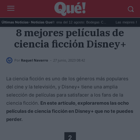
...
Eclipse solar en Cariñena del 12 agosto: Bodegas C...
Las mejores hipotec
Últimas Noticias
- Noticias Que!:
8 mejores películas de
ciencia ficción Disney+
-
Por
Raquel Navarro
27 junio, 2023 08:42
La ciencia ficción es uno de los géneros más populares
del cine y la televisión, y Disney+ tiene una amplia
selección de películas para satisfacer a los fans de la
ciencia ficción.
En este artículo, exploraremos las ocho
películas de ciencia ficción en Disney+ que no te puedes
perder.
2