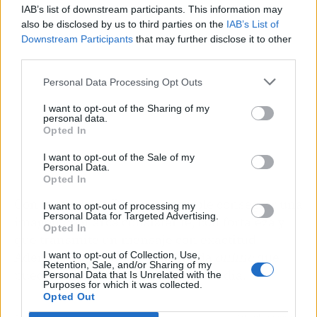
IAB’s list of downstream participants. This information may
also be disclosed by us to third parties on the
IAB’s List of
Downstream Participants
that may further disclose it to other
third parties.
Personal Data Processing Opt Outs
I want to opt-out of the Sharing of my
personal data.
Opted In
I want to opt-out of the Sale of my
Personal Data.
Opted In
Con la ayuda de Dsing, es posible conseguir una
I want to opt-out of processing my
Personal Data for Targeted Advertising.
imagen de marca consistente, con fortaleza y
Opted In
que transmite un mensaje con exactitud.
Además, disponen de una tienda
online
que
I want to opt-out of Collection, Use,
Retention, Sale, and/or Sharing of my
puede ser visitada las 24 horas del día.
Personal Data that Is Unrelated with the
Purposes for which it was collected.
Opted Out