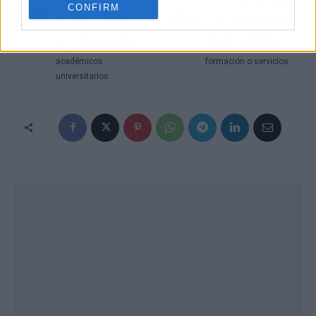
Artículo anterior
Artículo siguiente
CONFIRM
Con Ayuda Universitaria,
Cero Tontería, mentorías
es posible identificar el
para los negocios
plagio en los trabajos
digitales que ofrecen
académicos
formación o servicios
universitarios