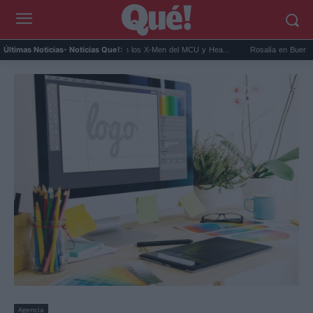
Kit Connor será Cíclope en los X-Men del MCU y Hea...
Rosalía en Buenos Aires: de
Últimas Noticias
- Noticias Que!:
Agencia