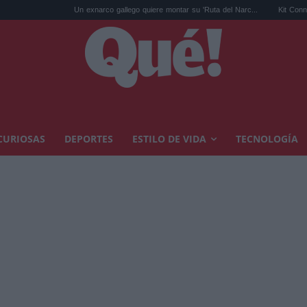
Un exnarco gallego quiere montar su 'Ruta del Narc...
Kit Connor será Cíclo
CURIOSAS
DEPORTES
ESTILO DE VIDA
TECNOLOGÍA