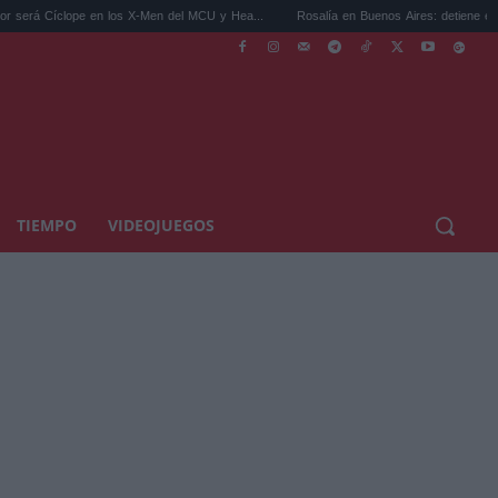
pe en los X-Men del MCU y Hea...
Rosalía en Buenos Aires: detiene el tráfico y se s..
TIEMPO
VIDEOJUEGOS