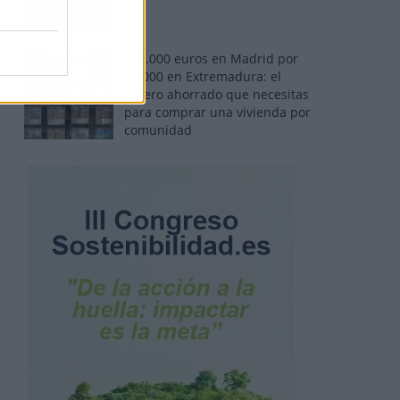
110.000 euros en Madrid por
31.000 en Extremadura: el
dinero ahorrado que necesitas
para comprar una vivienda por
comunidad