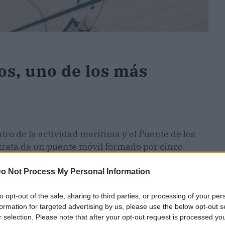
los, uno de los más
ro de la actividad marítima y el Puente de los
e trata de un puente móvil formado por cinco
icicletas.
o Not Process My Personal Information
del mundo dentro de su categoría, está creado
 peatones reduzcan el paso y tomen un descanso.
to opt-out of the sale, sharing to third parties, or processing of your per
formation for targeted advertising by us, please use the below opt-out s
s de largo atravesando el canal Christianshavn.
r selection. Please note that after your opt-out request is processed y