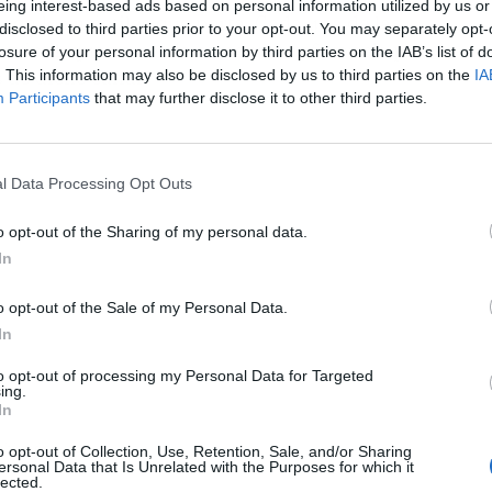
eing interest-based ads based on personal information utilized by us or
 con los mástiles que porta. Cada una de las
disclosed to third parties prior to your opt-out. You may separately opt-
 mástil, que es usado como una referencia por
losure of your personal information by third parties on the IAB’s list of
s de dicho canal.
. This information may also be disclosed by us to third parties on the
IA
Participants
that may further disclose it to other third parties.
l Data Processing Opt Outs
o opt-out of the Sharing of my personal data.
In
o opt-out of the Sale of my Personal Data.
In
to opt-out of processing my Personal Data for Targeted
ing.
In
ublicidad
o opt-out of Collection, Use, Retention, Sale, and/or Sharing
ersonal Data that Is Unrelated with the Purposes for which it
lected.