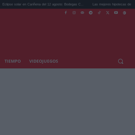
n Cariñena del 12 agosto: Bodegas C...
Las mejores hipotecas de agosto: el TAE más
TIEMPO
VIDEOJUEGOS