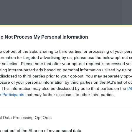
o Not Process My Personal Information
to opt-out of the sale, sharing to third parties, or processing of your per
formation for targeted advertising by us, please use the below opt-out s
r selection. Please note that after your opt-out request is processed y
eing interest-based ads based on personal information utilized by us or
disclosed to third parties prior to your opt-out. You may separately opt-
losure of your personal information by third parties on the IAB’s list of
nconvenientes de cada uno de estos alquileres.
. This information may also be disclosed by us to third parties on the
IA
Participants
that may further disclose it to other third parties.
rgo plazo
o es de un año, pero el inquilino tiene el
l Data Processing Opt Outs
el propietario es una empresa.
o opt-out of the Sharing of my personal data.