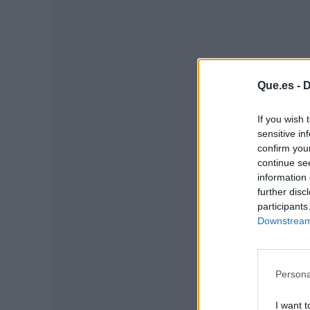
Que.es -
D
If you wish 
sensitive in
confirm you
continue se
information 
P
further disc
participants
Downstream 
Persona
I want t