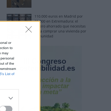
110.000 euros en Madrid por
31.000 en Extremadura: el
dinero ahorrado que necesitas
para comprar una vivienda por
comunidad
sonal or
ection to
ou may
 personal
out of the
 downstream
B’s List of