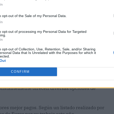
In
o opt-out of the Sale of my Personal Data.
In
to opt-out of processing my Personal Data for Targeted
ing.
In
gar
con un valor estimado de 1.05 mil millones de
o opt-out of Collection, Use, Retention, Sale, and/or Sharing
ersonal Data that Is Unrelated with the Purposes for which it
ep Guardiola, ha consolidado su dominio en la
lected.
Out
etapas finales de la Liga de Campeones de la
CONFIRM
leta de estrellas han cautivado a los fanáticos y a
constantemente ofrecen diversas opciones de
ores mejor pagos. Según un listado realizado por
es de Euros por su trabajo este año.