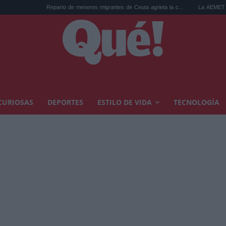
Reparto de menores migrantes de Ceuta agrieta la c...
La AEMET prepara una predic
CURIOSAS
DEPORTES
ESTILO DE VIDA
TECNOLOGÍA