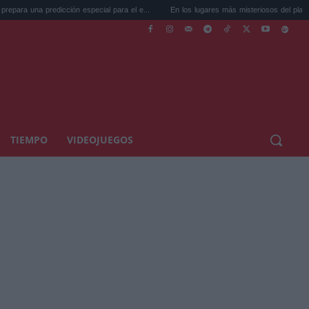
ción especial para el e...
En los lugares más misteriosos del planeta: Stoneh...
TIEMPO
VIDEOJUEGOS