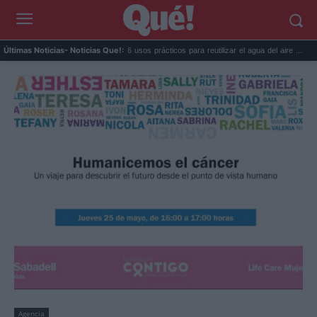
o con 'Vida nocturna' ...
6 usos prácticos para reutilizar el agua del aire ...
La go
Últimas Noticias
- Noticias Que!:
Agencia