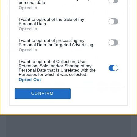
personal data.
tendrá lugar el próximo jueves 25 de mayo, de
Opted In
16:00 a 17:00 horas, solo deben inscribirse a
través de su web.
I want to opt-out of the Sale of my
Personal Data.
Opted In
Artículo anterior
Artículo siguiente
I want to opt-out of processing my
Personal Data for Targeted Advertising.
Probar platos típicos en
Premio al Mejor
Opted In
la antojería mexicana
Pastelero de España
Hijo del Maíz
para Hans Ovando, de
I want to opt-out of Collection, Use,
Be Chef
Retention, Sale, and/or Sharing of my
Personal Data that Is Unrelated with the
Purposes for which it was collected.
Opted Out
CONFIRM