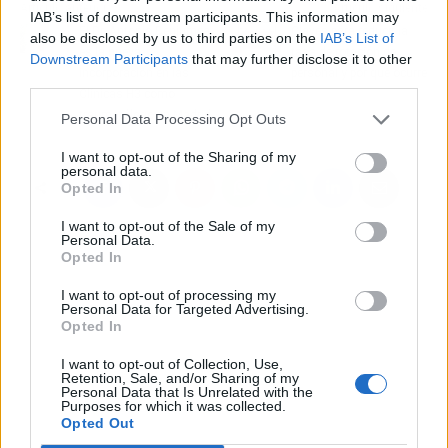
Artículo anterior
Artículo siguiente
IAB’s list of downstream participants. This information may
El Dr. Antonio Benjumea
Claves para reducir la
also be disclosed by us to third parties on the
IAB’s List of
es la nueva
tasa de rotación de
Downstream Participants
that may further disclose it to other
incorporación en las
personal y por qué ocurre
third parties.
Clínicas H3 como
traumatólogo en Madrid
Personal Data Processing Opt Outs
I want to opt-out of the Sharing of my
personal data.
Opted In
I want to opt-out of the Sale of my
Personal Data.
Opted In
I want to opt-out of processing my
Personal Data for Targeted Advertising.
Opted In
I want to opt-out of Collection, Use,
Retention, Sale, and/or Sharing of my
Personal Data that Is Unrelated with the
Purposes for which it was collected.
Opted Out