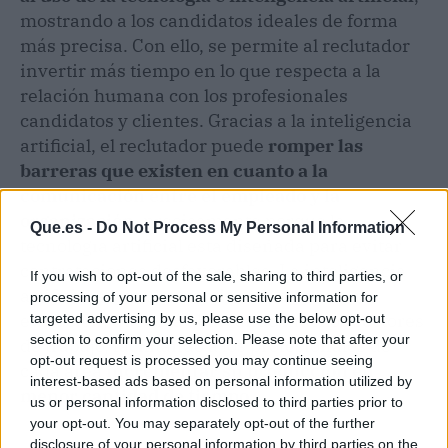
mostrando a los candidatos ideales de forma
más precisa. Con ello, se permite al reclutador
invertir más tiempo en lo que respecta a la
relación humana con los profesionales
candidatos y clientes. Gracias a la inteligencia
artificial, el reclutador puede
romper las
barreras que existen en cuanto a la
comunicación entre el empleado y la
organización
, precisamente porque la
Que.es -
Do Not Process My Personal Information
tecnología artificial está diseñada para evitar
contrataciones desfavorables. La inteligencia
If you wish to opt-out of the sale, sharing to third parties, or
artificial es una herramienta en constante
processing of your personal or sensitive information for
evolución, que está abarcando muchos sectores
targeted advertising by us, please use the below opt-out
section to confirm your selection. Please note that after your
de trabajo, facilitando a los profesionales de
opt-out request is processed you may continue seeing
cada área
incrementar su producción en
interest-based ads based on personal information utilized by
menor cantidad de tiempo
.
us or personal information disclosed to third parties prior to
your opt-out. You may separately opt-out of the further
disclosure of your personal information by third parties on the