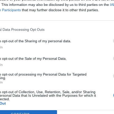
. This information may also be disclosed by us to third parties on the
IA
Participants
that may further disclose it to other third parties.
l Data Processing Opt Outs
e venta en la zona norte.
o opt-out of the Sharing of my personal data.
In
ación de
un nuevo espacio
de
Mimma Gallery
en
éndose así en su quinto punto de venta en el País
o opt-out of the Sale of my Personal Data.
In
to opt-out of processing my Personal Data for Targeted
toria el pasado mes de enero,
Mimma Gallery
ing.
imera hora de la mañana que esperaban poder ser
In
premiados con una de las
30 butacas a 1 €
.
o opt-out of Collection, Use, Retention, Sale, and/or Sharing
ersonal Data that Is Unrelated with the Purposes for which it
lected.
eva tienda que luce las
últimas tendencias en
Out
n un hogar exclusivo y de calidad. Además, están