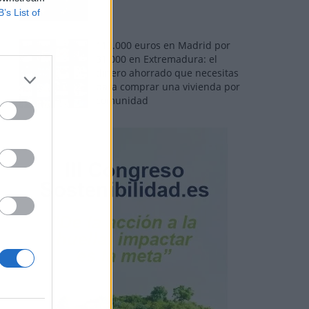
B’s List of
110.000 euros en Madrid por
31.000 en Extremadura: el
dinero ahorrado que necesitas
para comprar una vivienda por
comunidad