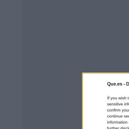
P
Que.es -
D
If you wish 
sensitive in
confirm you
continue se
information 
further disc