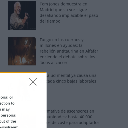
Tom Jones demuestra en
Madrid que su voz sigue
desafiando implacable el paso
del tiempo
Fuego en los cuernos y
millones en ayudas: la
rebelión antitaurina en Alfafar
enciende el debate sobre los
'bous al carrer'
La salud mental ya causa una
de cada cinco bajas laborales
sonal or
ection to
ou may
Normativa de ascensores en
 personal
comunidades: hasta 40.000
out of the
euros de coste para adaptarlos
 downstream