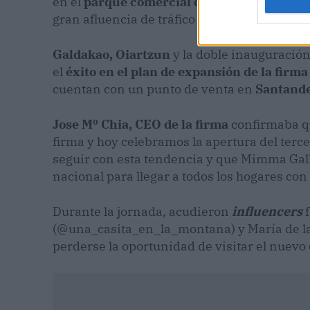
en el
parque comercial de Durango
, un pu
gran afluencia de tráfico de gente, sobre to
Galdakao, Oiartzun
y la doble inauguració
el
éxito en el plan de expansión de la firma
cuentan con un punto de venta en
Santand
Jose Mº Chia, CEO de la firma
confirmaba qu
firma y hoy celebramos la apertura del terce
seguir con esta tendencia y que Mimma Gall
nacional para llegar a todos los hogares con
Durante la jornada, acudieron
influencers
(@una_casita_en_la_montana) y María de l
perderse la oportunidad de visitar el nuevo 