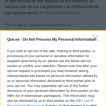
la necesidad de un seguro de accidentes, la
formación de los empleados y la utilización de
equipos propios
, entre otros factores.
Por lo tanto, quienes requieran el
asesoramiento profesional de la gestoría laboral
y fiscal Tu Asesoría en la Nube pueden acceder
Que.es -
Do Not Process My Personal Information
a su página web para informarse acerca de las
distintas tarifas disponibles y contratar el
If you wish to opt-out of the sale, sharing to third parties, or
servicio que mejor se adecúe a las necesidades
processing of your personal or sensitive information for
de su empresa.
targeted advertising by us, please use the below opt-out
section to confirm your selection. Please note that after your
opt-out request is processed you may continue seeing
Artículo anterior
Artículo siguiente
interest-based ads based on personal information utilized by
¿Cuáles son las
Se puede marcar la
us or personal information disclosed to third parties prior to
características del
diferencia en la
your opt-out. You may separately opt-out of the further
software CRM de
visibilidad online con
disclosure of your personal information by third parties on the
GotelGest.Net?
una estrategia de
IAB’s list of downstream participants. This information may
posicionamiento web
also be disclosed by us to third parties on the
IAB’s List of
adecuada
Downstream Participants
that may further disclose it to other