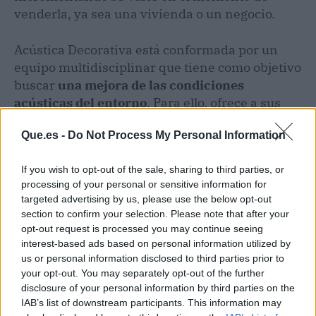
venderla, ya sea una vivienda o un negocio.
Acústica Decorativa está conformada por un
equipo multidisciplinar que tiene como objetivo
buscar
una mejora de las condiciones
acústicas del entorno
. Para ello, ofrece a sus
clientes no solo un amplio catálogo de
Que.es -
Do Not Process My Personal Information
materiales acústicos a un excelente precio, sino
también sus servicios de información,
If you wish to opt-out of the sale, sharing to third parties, or
asesoramiento técnico y decorativo, formación
processing of your personal or sensitive information for
y productos de calidad en cuanto a la
targeted advertising by us, please use the below opt-out
insonorización, reducción de ruido de un
section to confirm your selection. Please note that after your
espacio y acondicionamiento, aislamiento y
opt-out request is processed you may continue seeing
contaminación acústica.
interest-based ads based on personal information utilized by
us or personal information disclosed to third parties prior to
your opt-out. You may separately opt-out of the further
Artículo anterior
Artículo siguiente
disclosure of your personal information by third parties on the
IAB’s list of downstream participants. This information may
Santacana, el arte de la
La música de Dj3Pac y