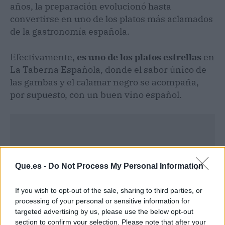
años, la preparación evolucionó hasta
convertirse en uno de los platos más aclamados
de la gastronomía española.
Efectivamente,
es uno de los platos estrellas
en
La Taberna Española, donde el sabor único de
las gambas y el calamar negro se acompaña,
por supuesto, con un buen vino español.
Que.es -
Do Not Process My Personal Information
If you wish to opt-out of the sale, sharing to third parties, or
processing of your personal or sensitive information for
targeted advertising by us, please use the below opt-out
section to confirm your selection. Please note that after your