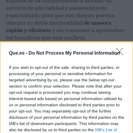
Express se ha comprometido a brindar un
servicio de alta calidad y asesoramiento
especializado para que sus clientes puedan
obtener su doble nacionalidad
de manera
rápida y eficiente
y así comenzar a aprovechar
los beneficios que esto conlleva.
La empresa ha obtenido una gran reputación
Que.es -
Do Not Process My Personal Information
gracias a su alto nivel de dedicación y
profesionalismo en todo lo que hacen, lo que ha
If you wish to opt-out of the sale, sharing to third parties, or
processing of your personal or sensitive information for
permitido a muchos clientes a obtener su doble
targeted advertising by us, please use the below opt-out
nacionalidad de manera rápida y fácil.
section to confirm your selection. Please note that after your
opt-out request is processed you may continue seeing
interest-based ads based on personal information utilized by
Artículo anterior
Artículo siguiente
us or personal information disclosed to third parties prior to
Todo sobre UpToYou, un
Aprender sobre growth
your opt-out. You may separately opt-out of the further
nuevo modelo educativo
hacking con MyContent
disclosure of your personal information by third parties on the
para el desarrollo
Agency
IAB’s list of downstream participants. This information may
integral de las
also be disclosed by us to third parties on the
IAB’s List of
organizaciones y las