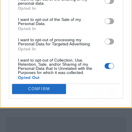
personal data.
mantener una conexión estable y mantenida y
Opted In
llegar por ethernet suele ser difícil tanto por el
I want to opt-out of the Sale of my
grosor del cable como por no disponer de
Personal Data.
conductos de comunicaciones adecuados.
Opted In
I want to opt-out of processing my
Personal Data for Targeted Advertising.
Artículo anterior
Artículo siguiente
Opted In
Abre un nuevo local de
¿Por qué es importante
Spaccanapoli en la calle
el desarrollo web para
I want to opt-out of Collection, Use,
Retention, Sale, and/or Sharing of my
Balmes 159
empresas?, de la mano
Personal Data that Is Unrelated with the
de Minima
Purposes for which it was collected.
Opted Out
CONFIRM