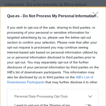
cobertura. En este sentido, la fibra óptica
plástica sería utilizada para conectar con el
router
, mientras que el wifi se encarga de
Que.es -
Do Not Process My Personal Information
convertir en señal el ancho de banda que llega a
través de fibra óptica plástica para que los
If you wish to opt-out of the sale, sharing to third parties, or
processing of your personal or sensitive information for
diferentes dispositivos inalámbricos internos
targeted advertising by us, please use the below opt-out
del hogar puedan acceder a internet.
section to confirm your selection. Please note that after your
opt-out request is processed you may continue seeing
Un par de ejemplos claros sobre la utilidad de la
interest-based ads based on personal information utilized by
fibra óptica plástica se encuentran en las
us or personal information disclosed to third parties prior to
your opt-out. You may separately opt-out of the further
instalaciones de placas solares y cargadores
disclosure of your personal information by third parties on the
eléctricos, los cuales necesitan conexión a
IAB’s list of downstream participants. This information may
internet para la gestión de los datos generados
also be disclosed by us to third parties on the
IAB’s List of
por ellos. La conexión a internet de estos
Downstream Participants
that may further disclose it to other
equipos se suele realizar, normalmente, vía wifi
third parties.
o por conexión física a través de cable de datos.
Personal Data Processing Opt Outs
Estos equipos suelen estar ubicados lejos del
router
de la vivienda, donde el wifi no alcanza a
I want to opt-out of the Sharing of my