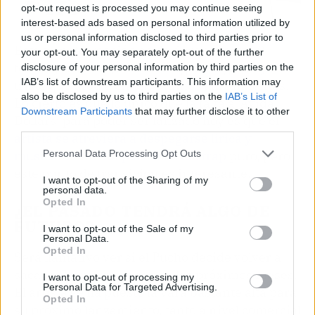
opt-out request is processed you may continue seeing
interest-based ads based on personal information utilized by
us or personal information disclosed to third parties prior to
Esta transformación se da durante estos 9
your opt-out. You may separately opt-out of the further
temas y construyen esa imagen elegante y
disclosure of your personal information by third parties on the
IAB’s list of downstream participants. This information may
triste que dibuja en sus últimos lanzamientos.
also be disclosed by us to third parties on the
IAB’s List of
Lo cierto es que lo único que la falta a ‘Avida
Downstream Participants
that may further disclose it to other
Dollars’ para poder ser lanzado hoy es que el
third parties.
artista se atreviera a despegarse lirica y
musicalmente un poco más del trap
puro, pero
Personal Data Processing Opt Outs
este punto de transición es interesante.
I want to opt-out of the Sharing of my
personal data.
Opted In
¿EL PASADO TENDRÁ ALGO DE
FUTURO?
I want to opt-out of the Sale of my
Personal Data.
Opted In
Será llamativo ver si el Pucho decide volver a
sacar a Crema de paseo en los próximos meses.
I want to opt-out of processing my
Personal Data for Targeted Advertising.
El artista se ha puesto la vara bastante alta para
Opted In
su próximo lanzamiento, tanto a nivel comercial