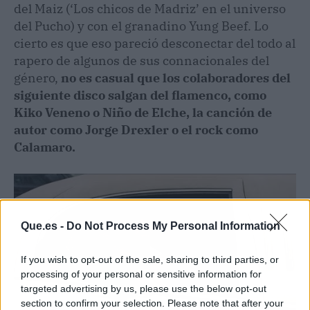
del Maiz (‘Los chicos de Madriz’ en el universo
del Pucho) y con el granadino Yung Beef. Lo
cierto es que eso pareció desconectar del todo al
rapero de algunos de sus connacionales del
género,
no es casual que los colaboradores del
siguiente disco salgan del flamenco, como
Kiko Veneno o Niño de Elche, la canción de
autor como Jorge Drexler o el rock como
Calamaro.
Que.es -
Do Not Process My Personal Information
If you wish to opt-out of the sale, sharing to third parties, or
processing of your personal or sensitive information for
targeted advertising by us, please use the below opt-out
section to confirm your selection. Please note that after your