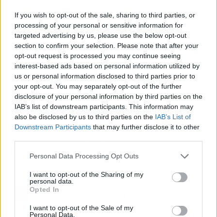
informen sobre sus utilidades entre 0 y 12.450
If you wish to opt-out of the sale, sharing to third parties, or
euros, tendrán una retención del 19 %. Por su
processing of your personal or sensitive information for
parte, aquellos que hayan devengado hasta
targeted advertising by us, please use the below opt-out
20.199 euros, retendrán el 24 %. Asimismo,
section to confirm your selection. Please note that after your
deberán aportar el 30 % las empresas o
opt-out request is processed you may continue seeing
personas que hayan obtenido ganancias hasta
interest-based ads based on personal information utilized by
us or personal information disclosed to third parties prior to
35.199 euros. Entre tanto, aportarán el 37 % si
your opt-out. You may separately opt-out of the further
la información de renta en el año anterior fue
disclosure of your personal information by third parties on the
hasta 59.999; retendrán el 45 % si obtuvieron
IAB’s list of downstream participants. This information may
299.999 euros máximo y, finalmente, estarán
also be disclosed by us to third parties on the
IAB’s List of
obligados a aportar el 47 % si esos beneficios
Downstream Participants
that may further disclose it to other
third parties.
económicos anuales llegaron hasta los 300.000
euros.
Personal Data Processing Opt Outs
I want to opt-out of the Sharing of my
Artículo anterior
Artículo siguiente
personal data.
Opted In
La participación de
La variedad de diseño
Arcangel, Cosculluela,
disponible para un
I want to opt-out of the Sale of my
De La Ghetto, Chencho,
dormitorio infantil que
Personal Data.