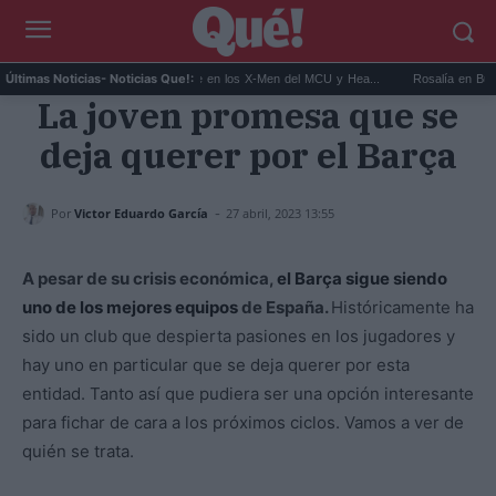
..
Kit Connor será Cíclope en los X-Men del MCU y Hea...
Rosalía en Buenos Air
Últimas Noticias
- Noticias Que!:
La joven promesa que se
deja querer por el Barça
-
Por
Victor Eduardo García
27 abril, 2023 13:55
A pesar de su crisis económica,
el Barça sigue siendo
uno de los mejores equipos
de España.
Históricamente ha
sido un club que despierta pasiones en los jugadores y
hay uno en particular que se deja querer por esta
entidad. Tanto así que pudiera ser una opción interesante
para fichar de cara a los próximos ciclos. Vamos a ver de
quién se trata.