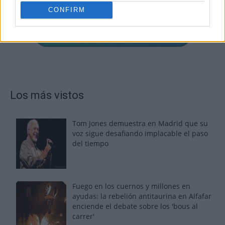
CONFIRM
Los más vistos
Tom Jones demuestra en Madrid que su
voz sigue desafiando implacable el paso
del tiempo
Fuego en los cuernos y millones en
ayudas: la rebelión antitaurina en Alfafar
enciende el debate sobre los 'bous al
carrer'