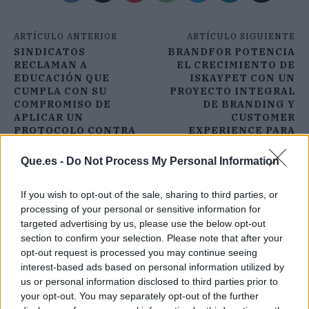
ARTÍCULO ANTERIOR
ARTÍCULO SIGUIENTE
SINDICATOS
BRANDFOR POTENCIA
RECLAMAN A
EL CRECIMIENTO DE
EDUCACIÓN QUE
ISKAYPET CON UN
CUMPLA CON SU
PROYECTO INTEGRAL
COMPROMISO DE
DE BRANDING Y
APLICAR UN
CUSTOMER
PROTOCOLO CONTRA
EXPERIENCE PARA
EL CALOR EN LAS
KIWOKO Y
AULAS
TIENDANIMAL
Que.es -
Do Not Process My Personal Information
If you wish to opt-out of the sale, sharing to third parties, or
processing of your personal or sensitive information for
targeted advertising by us, please use the below opt-out
section to confirm your selection. Please note that after your
opt-out request is processed you may continue seeing
interest-based ads based on personal information utilized by
us or personal information disclosed to third parties prior to
your opt-out. You may separately opt-out of the further