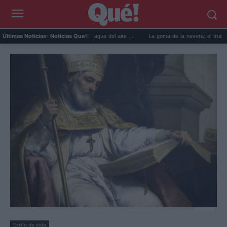
prácticos para reutilizar el agua del aire ...
La goma de la nevera: el truco del papel 
Últimas Noticias
- Noticias Que!:
Estilo de vida