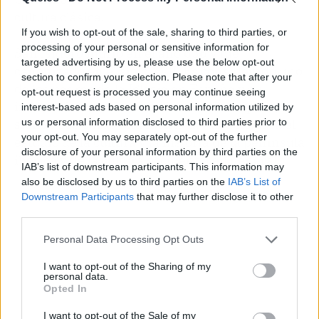
cultura clásica.
If you wish to opt-out of the sale, sharing to third parties, or
processing of your personal or sensitive information for
San Isidoro murió en el año 636 y fue
targeted advertising by us, please use the below opt-out
canonizado en el siglo XVII. Es considerado uno
section to confirm your selection. Please note that after your
de los padres de la Iglesia en España y su
opt-out request is processed you may continue seeing
influencia se extiende más allá de su época,
interest-based ads based on personal information utilized by
us or personal information disclosed to third parties prior to
siendo sus obras una fuente invaluable para el
your opt-out. You may separately opt-out of the further
estudio de la cultura y la historia de la península
disclosure of your personal information by third parties on the
ibérica y de la cultura occidental en general.
IAB’s list of downstream participants. This information may
also be disclosed by us to third parties on the
IAB’s List of
Downstream Participants
that may further disclose it to other
third parties.
Personal Data Processing Opt Outs
I want to opt-out of the Sharing of my
personal data.
Opted In
I want to opt-out of the Sale of my