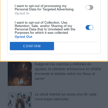
I want to opt-out of processing my
Personal Data for Targeted Advertising.
Opted In
Los más vistos
I want to opt-out of Collection, Use,
Retention, Sale, and/or Sharing of my
Personal Data that Is Unrelated with the
Purposes for which it was collected.
Tom Jones demuestra en Madrid que su
Opted Out
voz sigue desafiando implacable el paso
del tiempo
CONFIRM
Fuego en los cuernos y millones en
ayudas: la rebelión antitaurina en Alfafar
enciende el debate sobre los 'bous al
carrer'
La salud mental ya causa una de cada
cinco bajas laborales