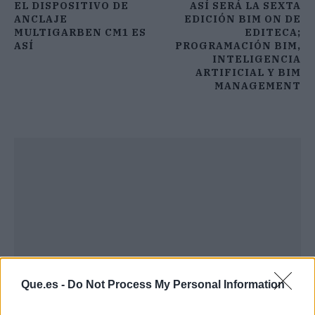
EL DISPOSITIVO DE
ASÍ SERÁ LA SEXTA
ANCLAJE
EDICIÓN BIM ON DE
MULTIGARBEN CM1 ES
EDITECA;
ASÍ
PROGRAMACIÓN BIM,
INTELIGENCIA
ARTIFICIAL Y BIM
MANAGEMENT
Que.es -
Do Not Process My Personal Information