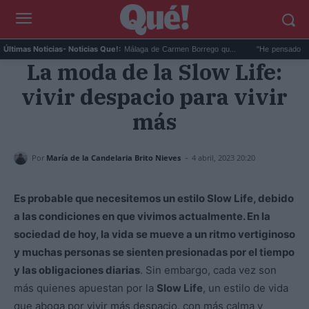
..
La foto en la playa de Málaga de Carmen Borrego qu...
"He pensado en Fran
Últimas Noticias
- Noticias Que!:
La moda de la Slow Life:
vivir despacio para vivir
más
-
Por
María de la Candelaria Brito Nieves
4 abril, 2023 20:20
Es probable que necesitemos un estilo Slow Life, debido
a las condiciones en que vivimos actualmente. En la
sociedad de hoy, la vida se mueve a un ritmo vertiginoso
y muchas personas se sienten presionadas por el tiempo
y las obligaciones diarias
. Sin embargo, cada vez son
más quienes apuestan por la
Slow Life
, un estilo de vida
que aboga por vivir más despacio, con más calma y