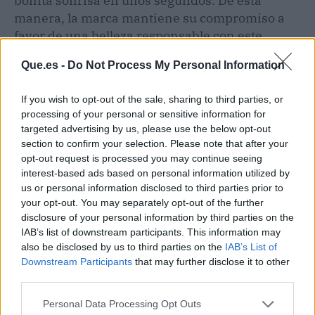
bonita sonrisa en unos segundos. De esta
manera, la marca mantiene su compromiso a
favor de una belleza responsable con este
packaging recargable y fabricado en Francia
Que.es -
Do Not Process My Personal Information
que contiene aproximadamente un 20% de
plástico reciclado.
If you wish to opt-out of the sale, sharing to third parties, or
processing of your personal or sensitive information for
targeted advertising by us, please use the below opt-out
Artículo anterior
Artículo siguiente
section to confirm your selection. Please note that after your
En 13 colores y por
Lidl: los imprescindibles
opt-out request is processed you may continue seeing
menos de 25 euros: el
de tu vehículo para tu
interest-based ads based on personal information utilized by
plumas ultraligero de
viaje de Semana Santa
us or personal information disclosed to third parties prior to
Amazon que no puedes
your opt-out. You may separately opt-out of the further
perderte
disclosure of your personal information by third parties on the
IAB’s list of downstream participants. This information may
also be disclosed by us to third parties on the
IAB’s List of
Downstream Participants
that may further disclose it to other
third parties.
Personal Data Processing Opt Outs