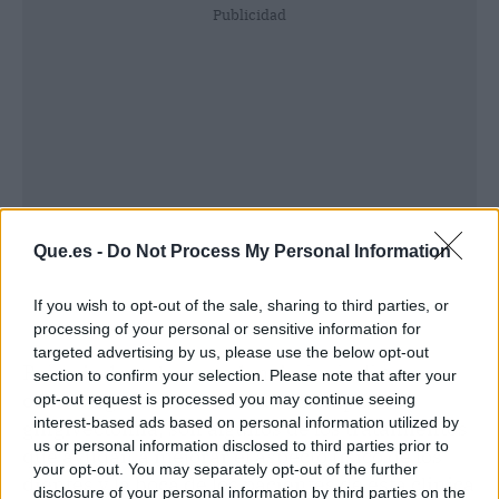
Publicidad
Que.es -
Do Not Process My Personal Information
If you wish to opt-out of the sale, sharing to third parties, or
processing of your personal or sensitive information for
targeted advertising by us, please use the below opt-out
Prótesis dentales, ortodoncia
invisalign
,
section to confirm your selection. Please note that after your
odontología conservadora con empastes y
opt-out request is processed you may continue seeing
interest-based ads based on personal information utilized by
gingivectomía, son algunos de los tratamientos
us or personal information disclosed to third parties prior to
que ayudan a mejorar el aspecto físico de los
your opt-out. You may separately opt-out of the further
dientes y la boca de los pacientes de esta clinica
disclosure of your personal information by third parties on the