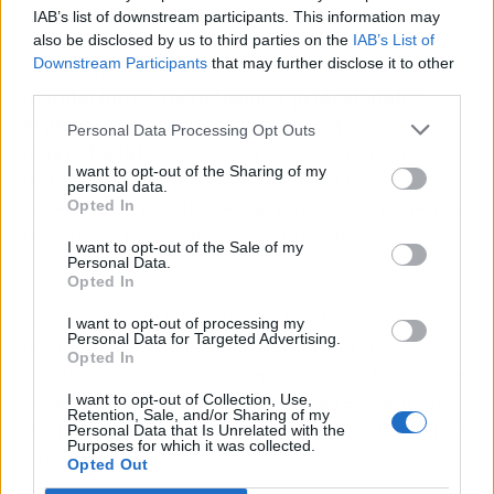
dental.
IAB’s list of downstream participants. This information may
also be disclosed by us to third parties on the
IAB’s List of
Downstream Participants
that may further disclose it to other
También, el centro de odontología cuenta con
third parties.
instalaciones, tecnologías y profesionales
especializados en la cirugía oral y
Personal Data Processing Opt Outs
maxilofacial.
Según cada caso, se aplica este
I want to opt-out of the Sharing of my
tratamiento complementario para mejorar el
personal data.
aspecto oral y facial del paciente, consiguiendo
Opted In
resultados más completos, funcionales y
I want to opt-out of the Sale of my
estéticos.
Personal Data.
Opted In
La estética dental es una de las disciplinas
I want to opt-out of processing my
Personal Data for Targeted Advertising.
odontológicas diseñadas para tratar todas
Opted In
aquellas dismorfias y alteraciones de la boca de
cada paciente, ayudándoles así a recobrar su
I want to opt-out of Collection, Use,
Retention, Sale, and/or Sharing of my
sonrisa, lo cual es sinónimo de bienestar físico
Personal Data that Is Unrelated with the
Purposes for which it was collected.
y mental.
Opted Out