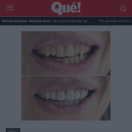
 foto en la playa de Málaga de Carmen Borrego qu...
"He pensado en Franco": El da
Últimas Noticias
- Noticias Que!:
Agencia