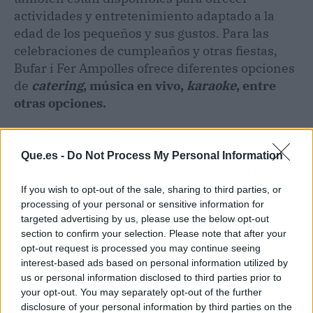
actividades y entretenimiento adaptado a la
edad de los pequeños y sus gustos. Para las
celebraciones de cumpleaños y otras fiestas,
Bufar i Fer Ampolles ofrece diferentes opciones
de
catering
, música en vivo,
karaoke
, entre
otras opciones.
Los clientes pueden realizar reservas a través
de la página web de la empresa, lo que hace que
Que.es -
Do Not Process My Personal Information
el proceso sea más fácil y rápido. Bufar i Fer
Ampolles se asegura de organizar todo a
If you wish to opt-out of the sale, sharing to third parties, or
processing of your personal or sensitive information for
medida para que los usuarios disfruten de un
targeted advertising by us, please use the below opt-out
día inolvidable.
section to confirm your selection. Please note that after your
opt-out request is processed you may continue seeing
interest-based ads based on personal information utilized by
Artículo anterior
Artículo siguiente
us or personal information disclosed to third parties prior to
Todas las ventajas de
El servicio de
your opt-out. You may separately opt-out of the further
las batidoras de vaso
elaboración,
disclosure of your personal information by third parties on the