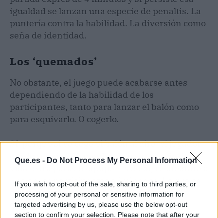
igualdad se lanzan una especie de penaltis. La
puntería contra la habilidad. La diversión como
seña de identidad.
Los ‘quemados’
No obstante, el juego puede acabarse antes
dependiendo de la habilidad de los
participantes, tanto para lanzar el balón como
para esquivarlo. O cogerlo.
Sí, porque si se coge el balón al aire, el jugador
que lo consiga dispondrá de una especie de
Que.es -
Do Not Process My Personal Information
vida extra para su equipo. Es decir, recuperará a
uno de los participantes eliminados. Lo que se
If you wish to opt-out of the sale, sharing to third parties, or
conoce como ‘quemados’ en el argot del
processing of your personal or sensitive information for
dodgeball.
targeted advertising by us, please use the below opt-out
section to confirm your selection. Please note that after your