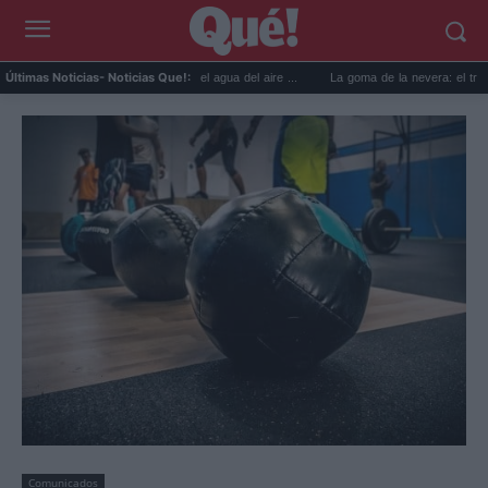
usos prácticos para reutilizar el agua del aire ...
La goma de la nevera: el truco del p
Últimas Noticias
- Noticias Que!:
Comunicados