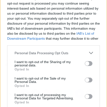
opt-out request is processed you may continue seeing
El riesgo de lesión apenas existe salvo que
interest-based ads based on personal information utilized by
realicemos movimientos muy bruscos, que no
us or personal information disclosed to third parties prior to
es el objetivo. Además, ahora, los esféricos se
your opt-out. You may separately opt-out of the further
fabrican con materiales de espuma o de goma
disclosure of your personal information by third parties on the
IAB’s list of downstream participants. This information may
reticulada, lo que evita un posible dolor intenso
also be disclosed by us to third parties on the
IAB’s List of
en caso de un ‘toque’ brusco al tiempo que
Downstream Participants
that may further disclose it to other
favorece el agarre.
third parties.
Personal Data Processing Opt Outs
Artículo anterior
Artículo siguiente
Los mejores regalos
¿Qué es un Broker de
I want to opt-out of the Sharing of my
personal data.
para tu pareja
inversiones y cómo
Opted In
elegir el correcto para
comenzar?
I want to opt-out of the Sale of my
Personal Data.
Opted In
I want to opt-out of processing my
Personal Data for Targeted Advertising.
Opted In