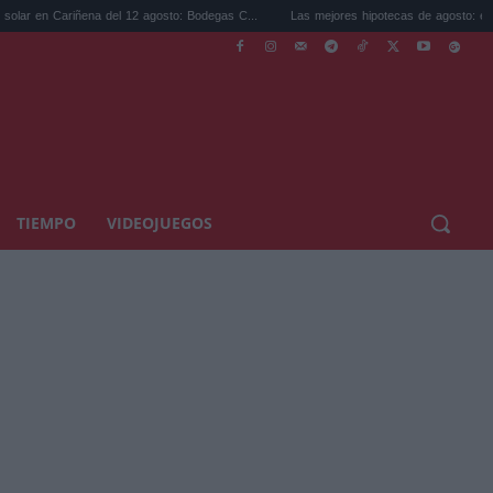
riñena del 12 agosto: Bodegas C...
Las mejores hipotecas de agosto: el TAE más co
TIEMPO
VIDEOJUEGOS