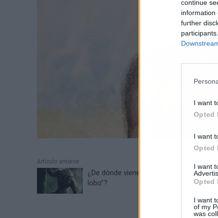
continue se
information 
further disc
participants
Downstream 
Persona
I want t
Opted 
I want t
Opted 
Artículo anterior
I want 
¿De dónde viene la leyenda del “hombre
Advertis
Opted 
lobo”?
I want t
of my P
was col