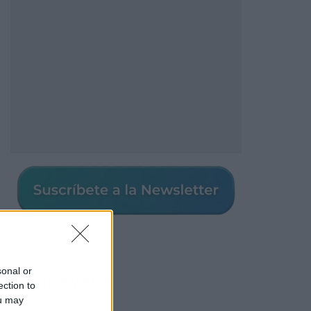
sonal or
Los más vistos
ection to
ou may