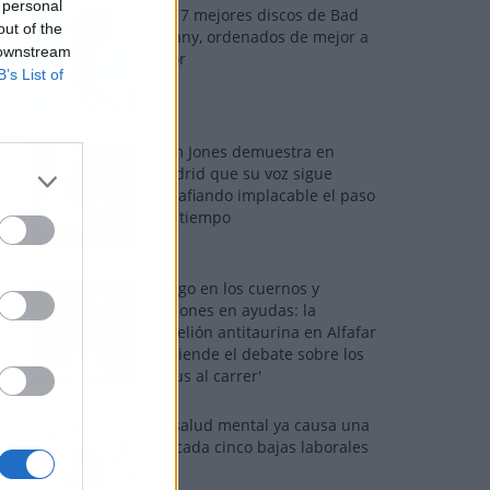
 personal
Los 7 mejores discos de Bad
out of the
Bunny, ordenados de mejor a
 downstream
peor
B’s List of
Tom Jones demuestra en
Madrid que su voz sigue
desafiando implacable el paso
del tiempo
Fuego en los cuernos y
millones en ayudas: la
rebelión antitaurina en Alfafar
enciende el debate sobre los
'bous al carrer'
La salud mental ya causa una
de cada cinco bajas laborales