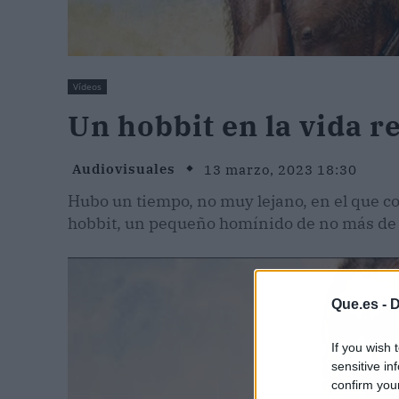
Vídeos
Un hobbit en la vida re
Audiovisuales
13 marzo, 2023 18:30
Hubo un tiempo, no muy lejano, en el que c
hobbit, un pequeño homínido de no más de u
Que.es -
D
If you wish 
sensitive in
confirm you