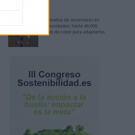
Normativa de ascensores en
comunidades: hasta 40.000
euros de coste para adaptarlos