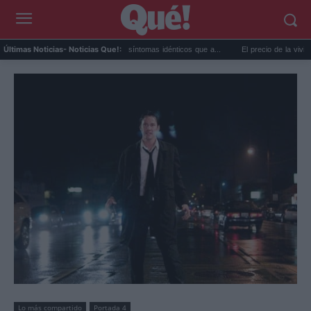
or extremo y ansiedad: síntomas idénticos que a...
El precio de la vivienda en Valenc
Últimas Noticias
- Noticias Que!:
Lo más compartido
Portada 4