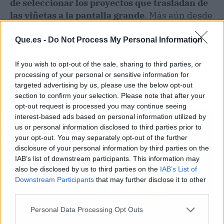
de seleccionar los proyectos que trasladan de
las viñetas a la pantalla grande
. Más aún desde
algunos batacazos como el protagonizado por
Black Adam, o viendo lo que ha sucedido con
Que.es -
Do Not Process My Personal Information
otros títulos como Ant-Man y la Avispa:
Quantumania, todo un punto de inflexión para
If you wish to opt-out of the sale, sharing to third parties, or
processing of your personal or sensitive information for
Marvel. Como se suele decir, cuando las barbas
targeted advertising by us, please use the below opt-out
de tu vecino veas cortar…
section to confirm your selection. Please note that after your
opt-out request is processed you may continue seeing
interest-based ads based on personal information utilized by
us or personal information disclosed to third parties prior to
your opt-out. You may separately opt-out of the further
disclosure of your personal information by third parties on the
IAB’s list of downstream participants. This information may
also be disclosed by us to third parties on the
IAB’s List of
Downstream Participants
that may further disclose it to other
third parties.
Personal Data Processing Opt Outs