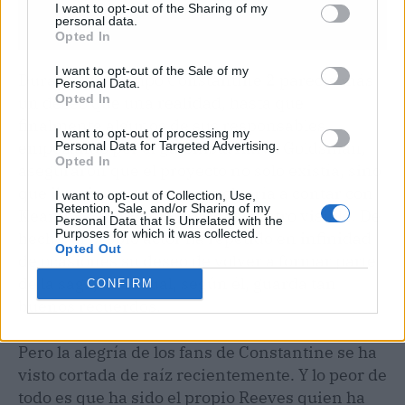
I want to opt-out of the Sharing of my
personal data.
Opted In
I want to opt-out of the Sale of my
Durante un tiempo Constantine 2 parecía más
Personal Data.
Opted In
un deseo que una realidad, hasta que
finalmente algunos de sus responsables,
I want to opt-out of processing my
empezando por el guionista Akiva Goldsman,
Personal Data for Targeted Advertising.
Opted In
aseguraron que el proyecto no solo existía, sino
que iba viento en popa, y volvería a contar con
I want to opt-out of Collection, Use,
Retention, Sale, and/or Sharing of my
Keanu Reeves como principal rostro visible. De
Personal Data that Is Unrelated with the
Purposes for which it was collected.
hecho, el propio actor ha repetido en infinidad
Opted Out
de ocasiones su deseo de volver a formar parte
de la saga, de la cual, según él, guarda tan
CONFIRM
buenos recuerdos.
Pero la alegría de los fans de Constantine se ha
visto cortada de raíz recientemente. Y lo peor de
todo es que ha sido el propio Reeves quien ha