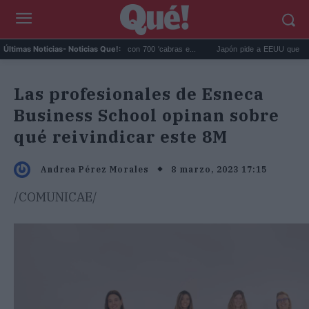
 eliminó 140.000 cabras con 700 'cabras e...
Japón pide a EEUU que deje de usar a
Últimas Noticias
- Noticias Que!:
Las profesionales de Esneca
Business School opinan sobre
qué reivindicar este 8M
8 marzo, 2023 17:15
Andrea Pérez Morales
/COMUNICAE/