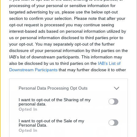
processing of your personal or sensitive information for
targeted advertising by us, please use the below opt-out
Fuente
Comunicae
section to confirm your selection. Please note that after your
opt-out request is processed you may continue seeing
interest-based ads based on personal information utilized by
us or personal information disclosed to third parties prior to
Artículo anterior
Artículo siguiente
your opt-out. You may separately opt-out of the further
BAT celebra el Día
Iwantpro nombra a
disclosure of your personal information by third parties on the
Internacional de la Mujer
Jaime Arcas Team
IAB’s list of downstream participants. This information may
con más de un 40% de
Leader del área de
also be disclosed by us to third parties on the
IAB’s List of
mujeres en puestos
Perfiles de Ingeniería
Downstream Participants
that may further disclose it to other
directivos
third parties.
Personal Data Processing Opt Outs
I want to opt-out of the Sharing of my
personal data.
Opted In
I want to opt-out of the Sale of my
Personal Data.
Opted In