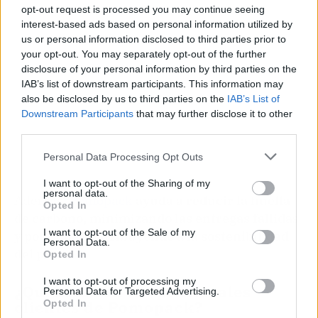
opt-out request is processed you may continue seeing
interest-based ads based on personal information utilized by
us or personal information disclosed to third parties prior to
your opt-out. You may separately opt-out of the further
disclosure of your personal information by third parties on the
IAB’s list of downstream participants. This information may
also be disclosed by us to third parties on the
IAB’s List of
Downstream Participants
that may further disclose it to other
third parties.
Personal Data Processing Opt Outs
I want to opt-out of the Sharing of my
personal data.
Además,
Pomopack
ayuda a reducir la huella
Opted In
de carbono, minimizando las entregas fallidas
I want to opt-out of the Sale of my
y por ende contribuyendo a la sostenibilidad
Personal Data.
del planeta.
Opted In
I want to opt-out of processing my
¿Quiénes son los principales
Personal Data for Targeted Advertising.
clientes de Pomopack?
Opted In