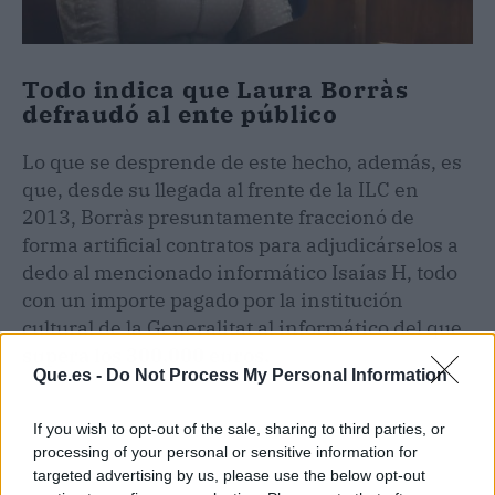
Todo indica que Laura Borràs
defraudó al ente público
Lo que se desprende de este hecho, además, es
que, desde su llegada al frente de la ILC en
2013, Borràs presuntamente fraccionó de
forma artificial contratos para adjudicárselos a
dedo al mencionado informático Isaías H, todo
con un importe pagado por la institución
cultural de la Generalitat al informático del que
supera los 300.000 euros.
Que.es -
Do Not Process My Personal Information
If you wish to opt-out of the sale, sharing to third parties, or
processing of your personal or sensitive information for
targeted advertising by us, please use the below opt-out