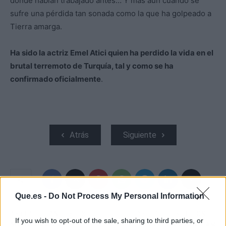
dónde habían trabajado antes… Y más aún cuando se
sufre una pérdida tan sonada como la que ha golpeado a
Tierra amarga.
Ha sido la actriz Emel Atici quien ha perdido la vida en el
brutal terremoto de Turquía, tal y como se ha
confirmado oficialmente
.
Atrás
Siguiente
Que.es -
Do Not Process My Personal Information
ARTÍCULO ANTERIOR
ARTÍCULO SIGUIENTE
If you wish to opt-out of the sale, sharing to third parties, or
MEJORAR LA
POTENCIAR LAS