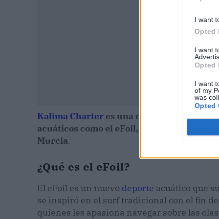
I want t
Opted 
I want 
Advertis
Opted 
I want t
of my P
was col
Opted 
Kalima Charter
es una compañía de alquile
acuáticos como el eFoil, ubicada en la Man
Murcia
.
¿Qué es el eFoil?
El eFoil es un nuevo
deporte
acuático que su
se inspiró en el surf tradicional con el fin d
quienes les apasiona navegar sobre las olas