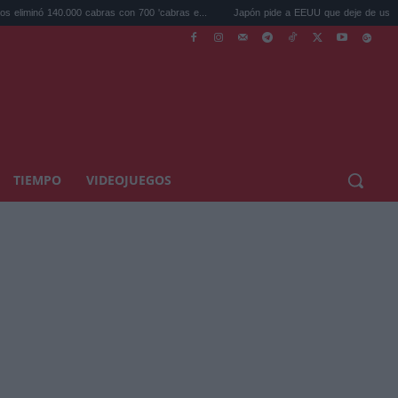
40.000 cabras con 700 'cabras e...
Japón pide a EEUU que deje de usar a Mario y 
TIEMPO
VIDEOJUEGOS