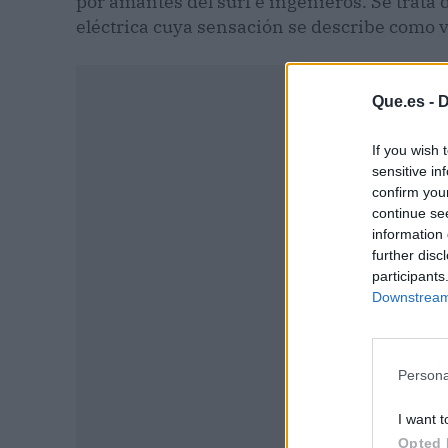
por amantes del surf e ingenieros. Se trata
eléctrica cuya sensación se describe como v
Que.es -
D
If you wish 
sensitive in
confirm you
continue se
information 
further disc
participants
Downstream 
P
Persona
I want t
Opted 