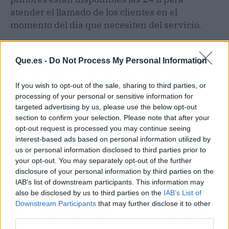
atender el llamado de los clientes en el
momento del día que necesiten del servicio.
Pintores y Mudanzas se esfuerza por
Que.es -
Do Not Process My Personal Information
proporcionar un servicio de primera clase a sus
clientes. Además, se compromete a ofrecer los
If you wish to opt-out of the sale, sharing to third parties, or
mejores resultados posibles a un precio
processing of your personal or sensitive information for
asequible.
targeted advertising by us, please use the below opt-out
section to confirm your selection. Please note that after your
opt-out request is processed you may continue seeing
Artículo anterior
Artículo siguiente
interest-based ads based on personal information utilized by
¿Por qué es importante
Grandes ofertas de
us or personal information disclosed to third parties prior to
la esterilización animal?,
supermercado,
your opt-out. You may separately opt-out of the further
por el Hospital
disponibles en
disclosure of your personal information by third parties on the
Veterinario El Bosque
Chollosdelsuper
IAB’s list of downstream participants. This information may
also be disclosed by us to third parties on the
IAB’s List of
Downstream Participants
that may further disclose it to other
third parties.