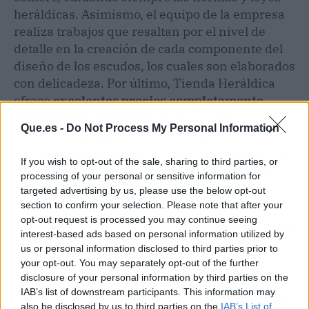
heráldicas. Asimismo, el equipo de la empresa
realiza trabajos que resaltan por el nivel de
detalle en la creación de cada componente del
diseño de los escudos, los cuales son elaborados
con delicadeza. Por último, Tienda Heráldica
ofrece
excelentes precios completamente
asequibles y competitivos.
Los escudos
Que.es -
Do Not Process My Personal Information
heráldicos en piedra natural se pueden solicitar
al correo electrónico info@tiendaheraldica.com
If you wish to opt-out of the sale, sharing to third parties, or
o por los otros medios indicados en la página
processing of your personal or sensitive information for
web de la compañía.
targeted advertising by us, please use the below opt-out
section to confirm your selection. Please note that after your
opt-out request is processed you may continue seeing
Artículo anterior
Artículo siguiente
interest-based ads based on personal information utilized by
A2Clinic servicio de
La compañía centrada
us or personal information disclosed to third parties prior to
cirugía estética en
en la gestión de
your opt-out. You may separately opt-out of the further
Barcelona
Facebook Ads para que
disclosure of your personal information by third parties on the
las empresas dirijan su
IAB’s list of downstream participants. This information may
contenido a los clientes
also be disclosed by us to third parties on the
IAB’s List of