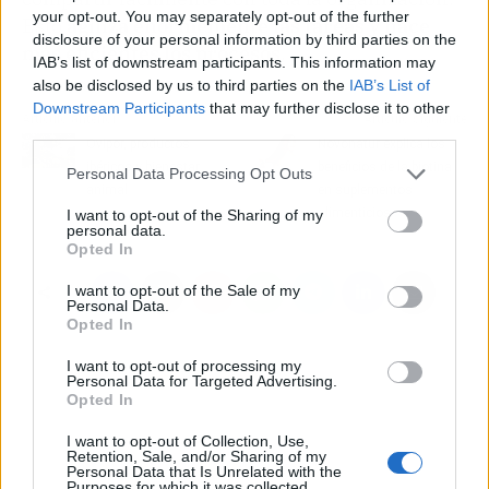
your opt-out. You may separately opt-out of the further
Esto
agiliza enormemente las tareas y hace
disclosure of your personal information by third parties on the
más eficientes los procesos
.
IAB’s list of downstream participants. This information may
also be disclosed by us to third parties on the
IAB’s List of
Downstream Participants
that may further disclose it to other
Artículo anterior
Artículo siguiente
third parties.
Ovipor, productos
Novonatur explica los
ibéricos y bienestar
beneficios de la biotina
Personal Data Processing Opt Outs
animal
en suplementos
alimenticios
I want to opt-out of the Sharing of my
personal data.
Opted In
I want to opt-out of the Sale of my
Personal Data.
Opted In
I want to opt-out of processing my
Personal Data for Targeted Advertising.
Opted In
I want to opt-out of Collection, Use,
Retention, Sale, and/or Sharing of my
Personal Data that Is Unrelated with the
Purposes for which it was collected.