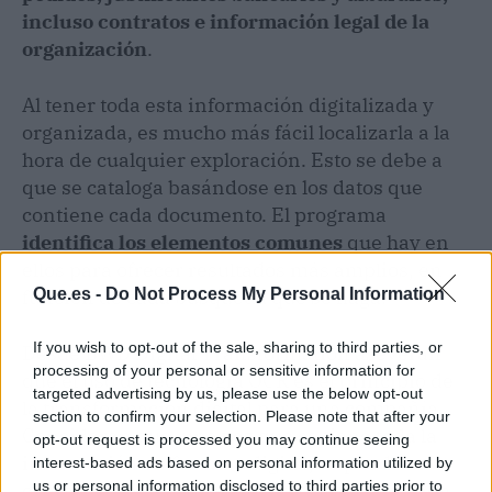
incluso contratos e información legal de la
organización
.
Al tener toda esta información digitalizada y
organizada, es mucho más fácil localizarla a la
hora de cualquier exploración. Esto se debe a
que se cataloga basándose en los datos que
contiene cada documento. El programa
identifica los elementos comunes
que hay en
ellos para ofrecer resultados más amplios, en
Que.es -
Do Not Process My Personal Information
función de cada búsqueda que se haga.
If you wish to opt-out of the sale, sharing to third parties, or
Desde BWD Digital Transformation aseveran
processing of your personal or sensitive information for
que el uso de tecnología OCR es el principio de
targeted advertising by us, please use the below opt-out
la transformación digital para una compañía.
section to confirm your selection. Please note that after your
Consideran que, una vez que se tiene toda la
opt-out request is processed you may continue seeing
información en formato digital, se puede
interest-based ads based on personal information utilized by
us or personal information disclosed to third parties prior to
compartir fácilmente con toda la organización.