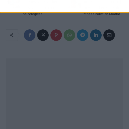
La psicóloga NM y las
Arte y entrenamiento a
patologías médicas
través de las clases de
psicológicas
fitness ballet en Madrid