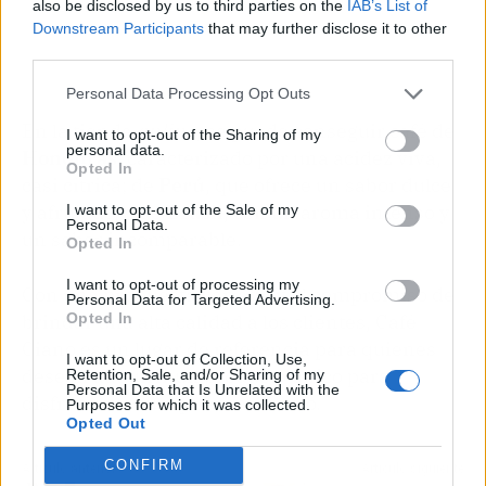
also be disclosed by us to third parties on the
IAB’s List of
Downstream Participants
that may further disclose it to other
third parties.
Personal Data Processing Opt Outs
En la tienda
online
, se puede conseguir café de
I want to opt-out of the Sharing of my
personal data.
Honduras
, caracterizado por una acidez viva,
Opted In
casi cítrica; de
Perú
, que ofrece un sabor dulce
y afrutado, y de
Brasil
, con un aroma intenso y
I want to opt-out of the Sale of my
Personal Data.
un sabor incomparable.
Opted In
I want to opt-out of processing my
Con una propuesta variada y el compromiso de
Personal Data for Targeted Advertising.
Opted In
brindar una alta calidad a los clientes, Café
Ciano es un lugar de referencia para quienes
I want to opt-out of Collection, Use,
desean adquirir un producto único para
Retention, Sale, and/or Sharing of my
Personal Data that Is Unrelated with the
disfrutar en cualquier momento.
Purposes for which it was collected.
Opted Out
CONFIRM
Artículo anterior
Artículo siguiente