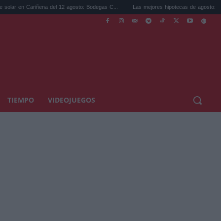
iñena del 12 agosto: Bodegas C...
Las mejores hipotecas de agosto: el TAE más com
TIEMPO
VIDEOJUEGOS