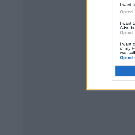
I want t
Opted 
I want 
Advertis
Opted 
I want t
of my P
was col
Opted 
P