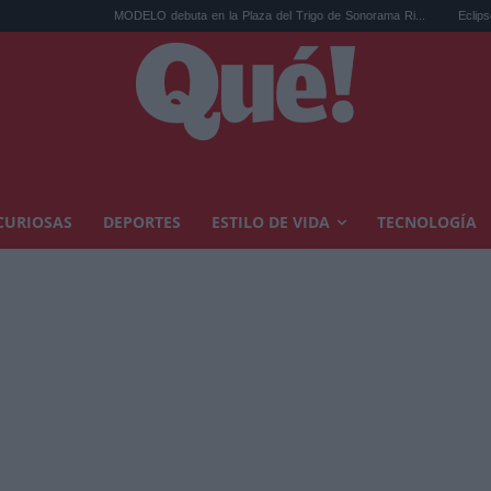
MODELO debuta en la Plaza del Trigo de Sonorama Ri...
Eclipse solar en Car
CURIOSAS
DEPORTES
ESTILO DE VIDA
TECNOLOGÍA