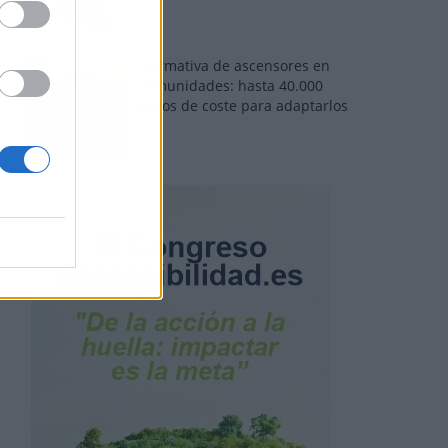
Normativa de ascensores en
comunidades: hasta 40.000
euros de coste para adaptarlos