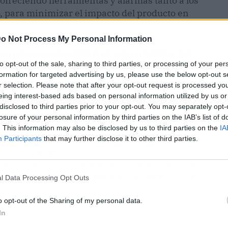
 ofreciendo herramientas y alarmas tanto a los
 para minimizar el impacto del producto en
o Not Process My Personal Information
empresas mediante el análisis de
to opt-out of the sale, sharing to third parties, or processing of your per
formation for targeted advertising by us, please use the below opt-out s
 el análisis de datos comerciales
para empresas
r selection. Please note that after your opt-out request is processed y
eing interest-based ads based on personal information utilized by us or
periencia en tecnología de última generación,
disclosed to third parties prior to your opt-out. You may separately opt-
nte crecimiento, le permite aplicar
losure of your personal information by third parties on the IAB’s list of
a
identificar los potenciales de crecimiento de
. This information may also be disclosed by us to third parties on the
IA
ad y presencia en el mercado
. Mediante estas
Participants
that may further disclose it to other third parties.
rocesos de
category management
y
revenue
rmación en
shopper marketing
,
trade marketing
y
s fabricantes y distribuidores de productos de
l Data Processing Opt Outs
o opt-out of the Sharing of my personal data.
In