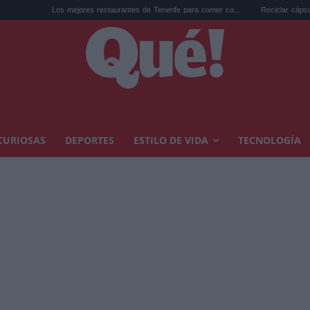
 mejores restaurantes de Tenerife para comer co...
Reciclar cápsulas de café: lo que
CURIOSAS
DEPORTES
ESTILO DE VIDA
TECNOLOGÍA