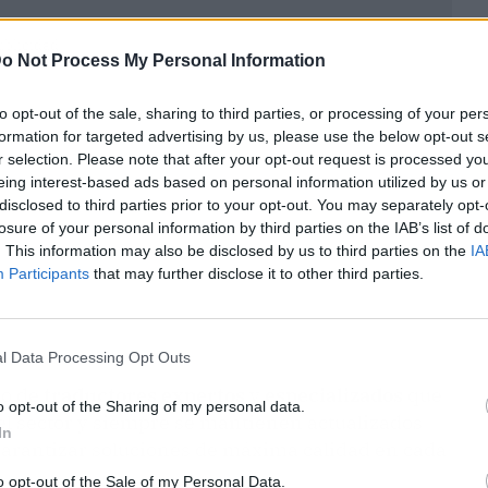
ublicidad
o Not Process My Personal Information
to opt-out of the sale, sharing to third parties, or processing of your per
formation for targeted advertising by us, please use the below opt-out s
r selection. Please note that after your opt-out request is processed y
eing interest-based ads based on personal information utilized by us or
disclosed to third parties prior to your opt-out. You may separately opt-
losure of your personal information by third parties on the IAB’s list of
. This information may also be disclosed by us to third parties on the
IA
Participants
that may further disclose it to other third parties.
l Data Processing Opt Outs
po de
traductores expertos
y
especializados
que
o opt-out of the Sharing of my personal data.
el sector y siempre se mantienen actualizados
In
 garantizar soluciones de máxima calidad en cada
o opt-out of the Sale of my Personal Data.