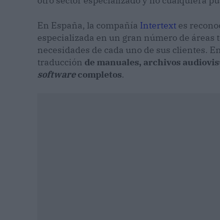
otro sector especializado y no cualquiera p
En España, la compañía
Intertext
es reconoc
especializada en un gran número de áreas té
necesidades de cada uno de sus clientes. En
traducción
de manuales, archivos audiovis
software
completos
.