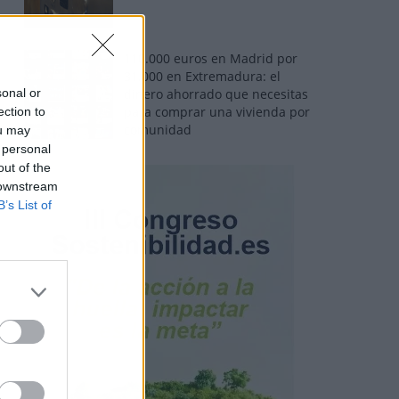
110.000 euros en Madrid por
31.000 en Extremadura: el
sonal or
dinero ahorrado que necesitas
para comprar una vivienda por
ection to
comunidad
ou may
 personal
out of the
 downstream
B’s List of