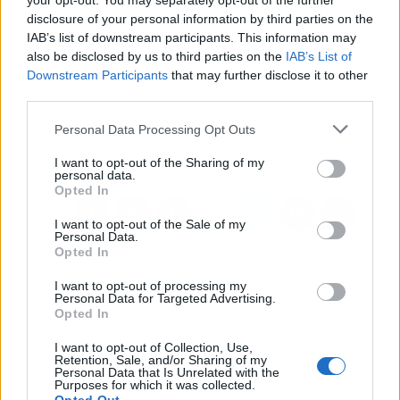
your opt-out. You may separately opt-out of the further
Artículo anterior
Artículo siguiente
disclosure of your personal information by third parties on the
El software de Certitec
El soporte para dividir
IAB’s list of downstream participants. This information may
que permite optimizar la
los gastos en la cuesta
also be disclosed by us to third parties on the
IAB’s List of
gestión de las
de enero, plazox
Downstream Participants
that may further disclose it to other
explotaciones agrícolas
third parties.
y agropecuarias en
Personal Data Processing Opt Outs
España, ERP Cuadernos
de Explotación
I want to opt-out of the Sharing of my
personal data.
Opted In
I want to opt-out of the Sale of my
Personal Data.
Opted In
I want to opt-out of processing my
Personal Data for Targeted Advertising.
Opted In
I want to opt-out of Collection, Use,
Retention, Sale, and/or Sharing of my
Personal Data that Is Unrelated with the
Purposes for which it was collected.