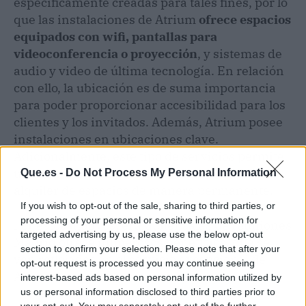
específicamente creadas para tales fines, por lo
que las instalaciones de Atrium
ofrece espacios
equipados con wifi, pantallas para
videoconferencia o proyección
, y sistemas de
audio y video de última tecnología. En relación
con ello, la ubicación es de suma importancia
para poder proporcionar accesibilidad para los
clientes y los invitados. Además, Atrium posee
instalaciones en ubicaciones clave.
Adicionalmente, este tipo de servicios permite
una contratación sencilla en comparación al
Que.es -
Do Not Process My Personal Information
alquiler de espacios de manera permanente.
If you wish to opt-out of the sale, sharing to third parties, or
processing of your personal or sensitive information for
Por estos motivos, el alquiler salas de reuniones
targeted advertising by us, please use the below opt-out
Madrid ofrece numerosos beneficios, que se
section to confirm your selection. Please note that after your
ven reflejados en el servicio excepcional de
opt-out request is processed you may continue seeing
Atrium.
interest-based ads based on personal information utilized by
us or personal information disclosed to third parties prior to