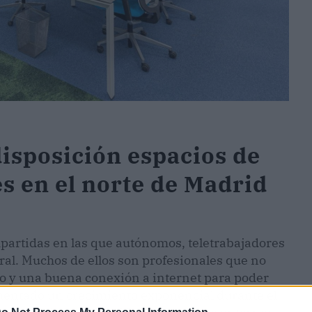
isposición espacios de
s en el norte de Madrid
partidas en las que autónomos, teletrabajadores
ral. Muchos de ellos son profesionales que no
ono y una buena conexión a internet para poder
imentado un crecimiento exponencial durante el