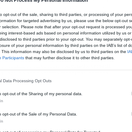
os servicios y comodidades que estos entornos
o Not Process My Personal Information
on este crecimiento,
MyCoworking
apuesta a
g
en el norte de Madrid.
to opt-out of the sale, sharing to third parties, or processing of your per
formation for targeted advertising by us, please use the below opt-out s
r selection. Please note that after your opt-out request is processed y
a flexibilidad
eing interest-based ads based on personal information utilized by us or
disclosed to third parties prior to your opt-out. You may separately opt-
a financiera del norte de Madrid, en el barrio
losure of your personal information by third parties on the IAB’s list of
cceder al establecimiento mediante diversos
. This information may also be disclosed by us to third parties on the
IA
mpresa, pone el énfasis en la flexibilidad como
Participants
that may further disclose it to other third parties.
MyCoworking es un espacio
conectado, versátil,
al
, amueblado de forma moderna y cómoda.
l Data Processing Opt Outs
o opt-out of the Sharing of my personal data.
In
o opt-out of the Sale of my Personal Data.
In