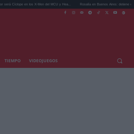
ope en los X-Men del MCU y Hea...
Rosalía en Buenos Aires: detiene el tráfico y se s.
TIEMPO
VIDEOJUEGOS