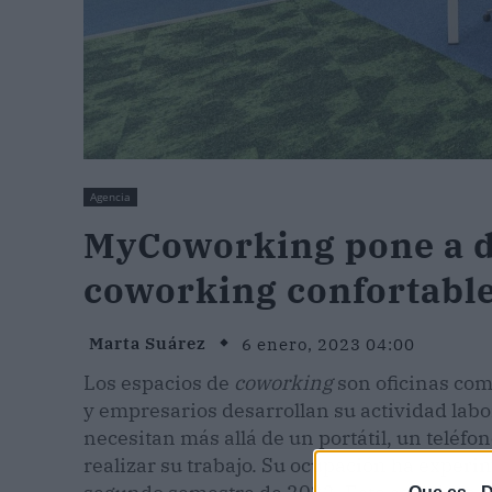
Agencia
MyCoworking pone a d
coworking confortable
Marta Suárez
6 enero, 2023 04:00
Los espacios de
coworking
son oficinas com
y empresarios desarrollan su actividad labo
necesitan más allá de un portátil, un teléf
realizar su trabajo. Su ocupación ha exper