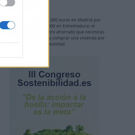
110.000 euros en Madrid por
31.000 en Extremadura: el
dinero ahorrado que necesitas
para comprar una vivienda por
comunidad