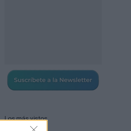
Los más vistos