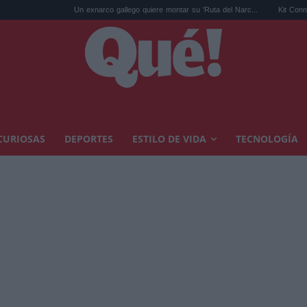
Un exnarco gallego quiere montar su 'Ruta del Narc...
Kit Connor será Cícl
CURIOSAS
DEPORTES
ESTILO DE VIDA
TECNOLOGÍA