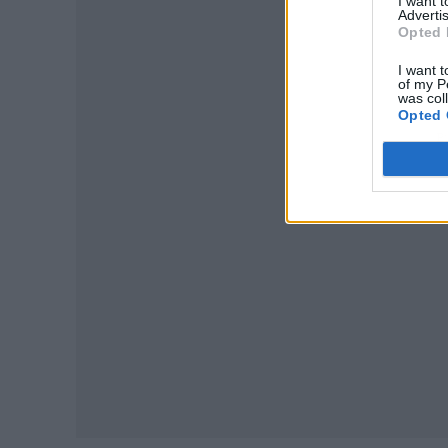
I want 
Advertis
Opted 
I want t
of my P
was col
Opted 
P