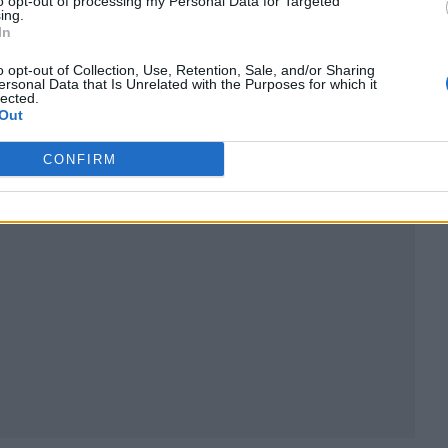
to opt-out of processing my Personal Data for Targeted
ing.
In
o opt-out of Collection, Use, Retention, Sale, and/or Sharing
ersonal Data that Is Unrelated with the Purposes for which it
lected.
Out
ublicidad
CONFIRM