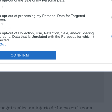
o opt-out of the Sale of my Personal Data.
In
to opt-out of processing my Personal Data for Targeted
ing.
In
ublicidad
o opt-out of Collection, Use, Retention, Sale, and/or Sharing
ersonal Data that Is Unrelated with the Purposes for which it
lected.
Out
CONFIRM
pegui realiza un injerto de hueso en la zona