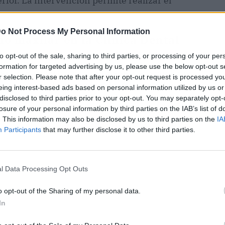
erior. La intervención permite realizar el
o Not Process My Personal Information
o maxilar en la Clínica Dental
to opt-out of the sale, sharing to third parties, or processing of your per
formation for targeted advertising by us, please use the below opt-out s
ental Ruiz de Gopegui se debe a la tecnología
r selection. Please note that after your opt-out request is processed y
 de ellos es la
elevación de seno maxilar, que
eing interest-based ads based on personal information utilized by us or
ra recuperar el funcionamiento de la dentadura
disclosed to third parties prior to your opt-out. You may separately opt-
losure of your personal information by third parties on the IAB’s list of
. This information may also be disclosed by us to third parties on the
IA
Participants
that may further disclose it to other third parties.
l Data Processing Opt Outs
o opt-out of the Sharing of my personal data.
In