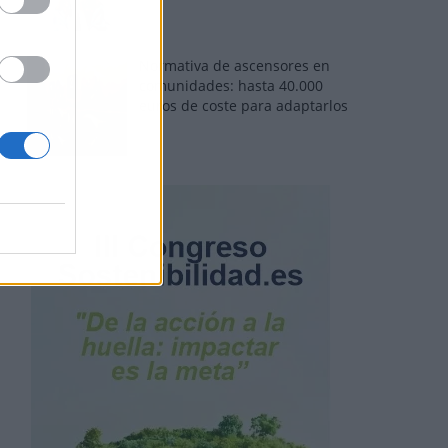
Normativa de ascensores en
comunidades: hasta 40.000
euros de coste para adaptarlos