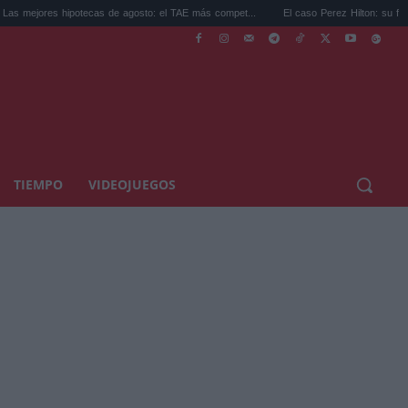
 hipotecas de agosto: el TAE más compet...
El caso Perez Hilton: su familia rompe el 
TIEMPO
VIDEOJUEGOS