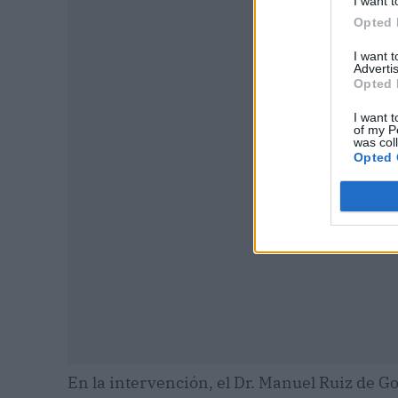
I want t
Opted 
I want 
Advertis
Opted 
P
I want t
of my P
was col
Opted 
En la intervención, el Dr. Manuel Ruiz de Go