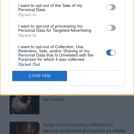
I want to opt-out of the Sale of my
Personal Data.
Opted In
I want to opt-out of processing my
Personal Data for Targeted Advertising.
Opted In
I want to opt-out of Collection, Use,
Retention, Sale, and/or Sharing of my
Personal Data that Is Unrelated with the
Purposes for which it was collected.
Opted Out
Los más vistos
CONFIRM
Tom Jones demuestra en Madrid que su
voz sigue desafiando implacable el paso
del tiempo
Fuego en los cuernos y millones en
ayudas: la rebelión antitaurina en Alfafar