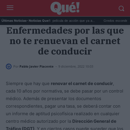
.
Prime Video estrena la película de acción que ya a...
Gredos esconde el hotel
Últimas Noticias
- Noticias Que!:
Enfermedades por las que
no te renuevan el carnet
de conducir
-
Por
Pablo Javier Piacente
9 diciembre, 2022 10:03
Siempre que hay que
renovar el carnet de conducir
,
cada 10 años por normativa, se debe pasar por un control
médico. Además de presentar los documentos
correspondientes, pagar una tasa, se deberá contar con
un informe de aptitud psicofísica realizado en cualquier
centro médico autorizado por la
Dirección General de
Tráfico (DGT)
. Y en ciertos casos puede suceder que los