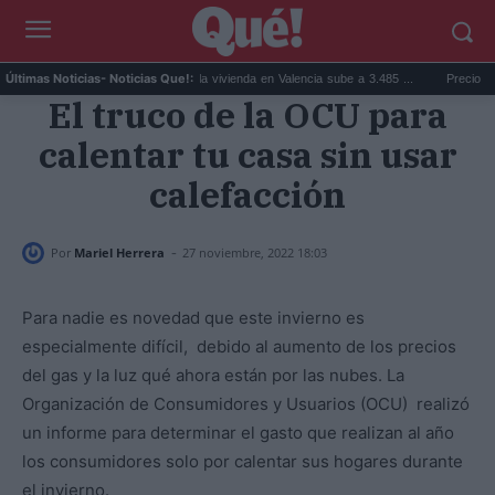
os que a...
El precio de la vivienda en Valencia sube a 3.485 ...
Precio de la luz
Últimas Noticias
- Noticias Que!:
El truco de la OCU para
calentar tu casa sin usar
calefacción
-
Por
Mariel Herrera
27 noviembre, 2022 18:03
Para nadie es novedad que este invierno es
especialmente difícil, debido al aumento de los precios
del gas y la luz qué ahora están por las nubes. La
Organización de Consumidores y Usuarios (OCU) realizó
un informe para determinar el gasto que realizan al año
los consumidores solo por calentar sus hogares durante
el invierno.