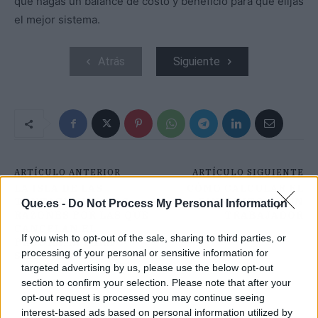
que hagas un balance de costo y beneficio para que elijas
el mejor sistema.
Atrás
Siguiente
ARTÍCULO ANTERIOR
ARTÍCULO SIGUIENTE
LA ISLA DE LAS
CÓMO CALCULAR EL
TENTACIONES: LAS
FINIQUITO DE UN
Que.es -
Do Not Process My Personal Information
RAZONES POR LAS QUE
TRABAJADOR
CANCELAN EL
If you wish to opt-out of the sale, sharing to third parties, or
PROGRAMA PARA
processing of your personal or sensitive information for
SIEMPRE
targeted advertising by us, please use the below opt-out
section to confirm your selection. Please note that after your
opt-out request is processed you may continue seeing
interest-based ads based on personal information utilized by