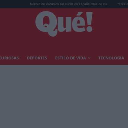
Récord de vacantes sin cubrir en España: más de cu...
"Eres el Rey más g
CURIOSAS
DEPORTES
ESTILO DE VIDA
TECNOLOGÍA