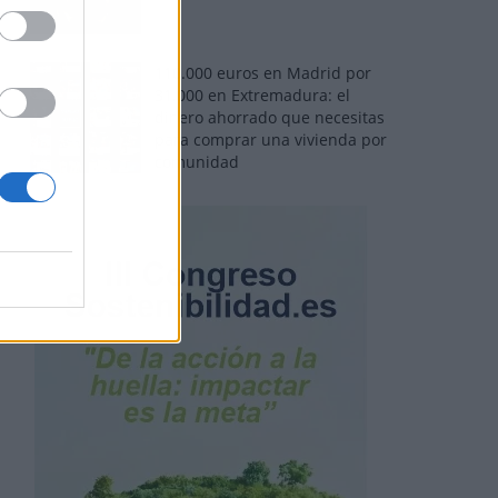
110.000 euros en Madrid por
31.000 en Extremadura: el
dinero ahorrado que necesitas
para comprar una vivienda por
comunidad