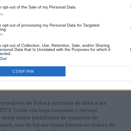
o opt-out of the Sale of my Personal Data.
In
to opt-out of processing my Personal Data for Targeted
ing.
In
o opt-out of Collection, Use, Retention, Sale, and/or Sharing
ersonal Data that Is Unrelated with the Purposes for which it
lected.
Out
CONFIRM
rredores de bolsa y acciones se debe a las
 ITCS Trade con baja comisión y
spread
.
a sexta mejor plataforma de comercio de
unner
,
uno de los servicios líderes en el área de