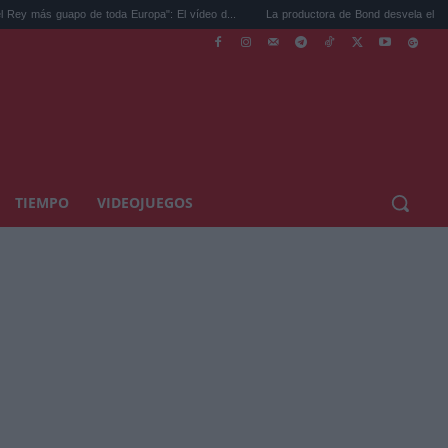
uapo de toda Europa": El vídeo d...
La productora de Bond desvela el casting del nu
TIEMPO
VIDEOJUEGOS