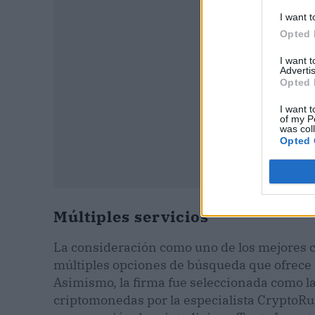
I want t
Opted 
I want 
Advertis
Opted 
I want t
of my P
was col
Opted 
Múltiples servicios
La consideración como uno de los mejores co
múltiples opciones de búsqueda que ofrece
Asimismo, la firma fue seleccionada como l
criptomonedas por la especialista CryptoR