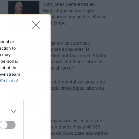
Tom Jones demuestra en
Madrid que su voz sigue
desafiando implacable el paso
del tiempo
sonal or
Fuego en los cuernos y
ection to
millones en ayudas: la
ou may
rebelión antitaurina en Alfafar
 personal
enciende el debate sobre los
'bous al carrer'
out of the
 downstream
B’s List of
La salud mental ya causa una
de cada cinco bajas laborales
Normativa de ascensores en
comunidades: hasta 40.000
euros de coste para adaptarlos