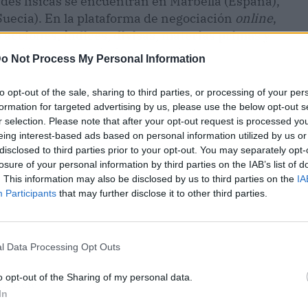
des físicas se encuentran en Marbella (España),
Suecia). En la plataforma de negociación
online
,
acciones, índices, divisas, materias primas y
r opción para multiplicar su capital.
o Not Process My Personal Information
to opt-out of the sale, sharing to third parties, or processing of your per
formation for targeted advertising by us, please use the below opt-out s
r selection. Please note that after your opt-out request is processed y
eing interest-based ads based on personal information utilized by us or
disclosed to third parties prior to your opt-out. You may separately opt-
losure of your personal information by third parties on the IAB’s list of
. This information may also be disclosed by us to third parties on the
IA
Participants
that may further disclose it to other third parties.
l Data Processing Opt Outs
o opt-out of the Sharing of my personal data.
ublicidad
In