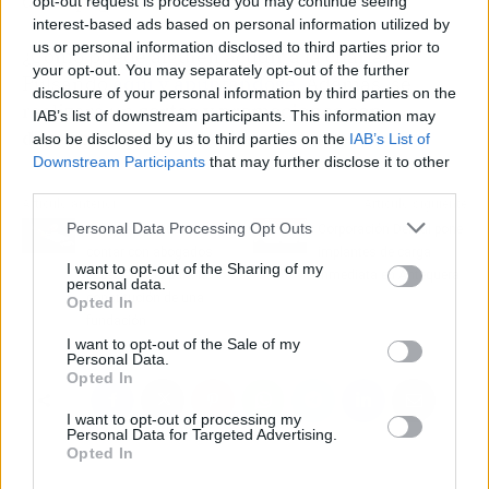
de su página web oficial.
opt-out request is processed you may continue seeing
interest-based ads based on personal information utilized by
us or personal information disclosed to third parties prior to
¿Cómo puede alguien acudir a la charla?
your opt-out. You may separately opt-out of the further
Pulsando
aquí y apuntándose
. Además, se
disclosure of your personal information by third parties on the
realizará un
sorteo y promociones con
IAB’s list of downstream participants. This information may
descuento para todos los asistentes
.
also be disclosed by us to third parties on the
IAB’s List of
Downstream Participants
that may further disclose it to other
third parties.
Artículo anterior
Artículo siguiente
Personal Data Processing Opt Outs
Por qué es necesario
Corporación Dental pone
contar con abogados
implantes de carga
I want to opt-out of the Sharing of my
especialistas para la
inmediata en Antequera
personal data.
constitución de una
Opted In
fundación
I want to opt-out of the Sale of my
Personal Data.
Opted In
I want to opt-out of processing my
Personal Data for Targeted Advertising.
Opted In