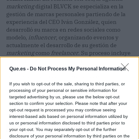
marketing
digital BLVCK se especializa en la
gestión de marcas personales partiendo de la
experiencia del CEO Iván González, quien
desarrolló su marca en redes sociales como
modelo,
influencer
, organizando eventos y
actualmente el desarrollo de su gestión de
marketing
como
freelancer
. Su proceso incluye
el desarrollo de una estrategia adecuada y
estudio de las analíticas hasta obtener los
Que.es -
Do Not Process My Personal Information
resultados planteados. Para conocer sus
servicios, BLVCK Agency cuenta con una
If you wish to opt-out of the sale, sharing to third parties, or
processing of your personal or sensitive information for
página web en la que detallan toda la
targeted advertising by us, please use the below opt-out
información.
section to confirm your selection. Please note that after your
opt-out request is processed you may continue seeing
interest-based ads based on personal information utilized by
Artículo anterior
Artículo siguiente
us or personal information disclosed to third parties prior to
El sistema de retos de
AXGA Solutions ofrece
your opt-out. You may separately opt-out of the further
QUALO
una exclusiva
disclosure of your personal information by third parties on the
plataforma con la que