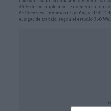
Los datos sobre la situación del bienestar co
45 % de los empleados se encuentran en situ
de Recursos Humanos (España), y el 90 % de
el lugar de trabajo, según el estudio 360 W
P