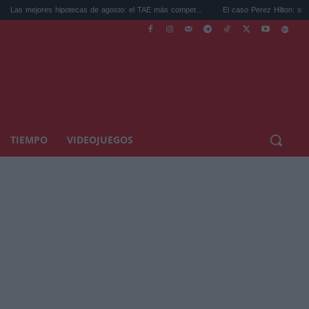
hipotecas de agosto: el TAE más compet...
El caso Perez Hilton: su familia rompe el s
TIEMPO
VIDEOJUEGOS