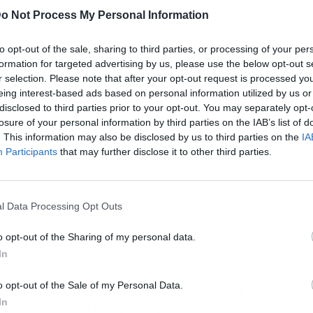
o Not Process My Personal Information
to opt-out of the sale, sharing to third parties, or processing of your per
formation for targeted advertising by us, please use the below opt-out s
r selection. Please note that after your opt-out request is processed y
eing interest-based ads based on personal information utilized by us or
disclosed to third parties prior to your opt-out. You may separately opt-
losure of your personal information by third parties on the IAB’s list of
. This information may also be disclosed by us to third parties on the
IA
Participants
that may further disclose it to other third parties.
mpleados en su puesto de trabajo dependerá
l Data Processing Opt Outs
e en su entorno
. Además, el clima laboral influye
de la empresa, para así evitar una constante
o opt-out of the Sharing of my personal data.
 El conservar talento permite que los
In
dan dentro de la empresa, y así la empresa los
o opt-out of the Sale of my Personal Data.
uestren.
La empresa tendrá empleados que,
In
s procesos de la compañía y están