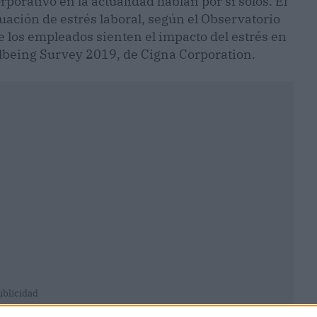
rporativo en la actualidad hablan por sí solos. El
ación de estrés laboral, según el Observatorio
 los empleados sienten el impacto del estrés en
ellbeing Survey 2019, de Cigna Corporation.
ublicidad