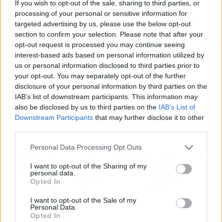
Asimismo, cuentan con un
equipo de buceo
If you wish to opt-out of the sale, sharing to third parties, or
processing of your personal or sensitive information for
dispuesto a sumergirse para dar solución a
targeted advertising by us, please use the below opt-out
través de la verificación cercana de las
section to confirm your selection. Please note that after your
tuberías,
sin necesidad de vaciar la piscina. De
opt-out request is processed you may continue seeing
esa manera se obtiene detalle del sumidero, el
interest-based ads based on personal information utilized by
vaso y el limpia fondo.
us or personal information disclosed to third parties prior to
your opt-out. You may separately opt-out of the further
disclosure of your personal information by third parties on the
Con la respuesta inmediata del sistema en
IAB’s list of downstream participants. This information may
asistencia que ofrece Telefuga
,
la
atención es
also be disclosed by us to third parties on the
IAB’s List of
las 24 horas lo 365 días del año
.
Downstream Participants
that may further disclose it to other
third parties.
Artículo anterior
Artículo siguiente
Personal Data Processing Opt Outs
Datos actualizados
Los riesgos climáticos
I want to opt-out of the Sharing of my
sobre las bolsas de
incrementan la demanda
personal data.
trabajo para profesorado
de expertos en
Opted In
de comunidades
sostenibilidad
autónomas distintas, de
I want to opt-out of the Sale of my
Personal Data.
la mano de AFOE
Opted In
Formación